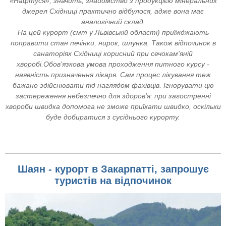
«Нафтуся», значить, знайомство з продукцією мінеральних
джерел Східниці практично відбулося, адже вона має
аналогічний склад.
На цей курорт (смт у Львівській області) приїжджають
поправити стан печінки, нирок, шлунка. Також відпочинок в
санаторіях Східниці корисний при сечокам'яній
хворобі.
Обов'язкова умова проходження питного курсу -
наявність призначення лікаря. Сам процес лікування теж
бажано здійснювати під наглядом фахівців. Ігнорувати цю
застереження небезпечно для здоров'я: при загостренні
хвороби швидка допомога не зможе приїхати швидко, оскільки
буде добиратися з сусіднього курорту.
Шаян - курорт в Закарпатті, запрошує
туристів на відпочинок