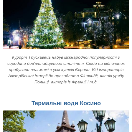
Курорт Трускавець набув міжнародної популярності з
середини дев’ятнадцятого століття. Сюди на відпочинок
прибували вельможі з усіх кутків Європи. Від імператорів
Австрійської імперії до президента Фінляндії, членів уряду
Польщі, акторів із Франції і т.д.
Термальні води Косино