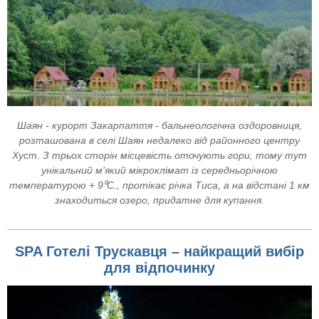
Шаян - курорт Закарпаття - бальнеологічна оздоровниця,
розташована в селі Шаян недалеко від районного центру
Хуст. З трьох сторін місцевість оточують гори, тому тут
унікальний м'який мікроклімат із середньорічною
температурою + 9⁰С., протікає річка Тиса, а на відстані 1 км
знаходиться озеро, придатне для купання.
SPA Готелі Трускавця – найкращий вибір
для відпочинку