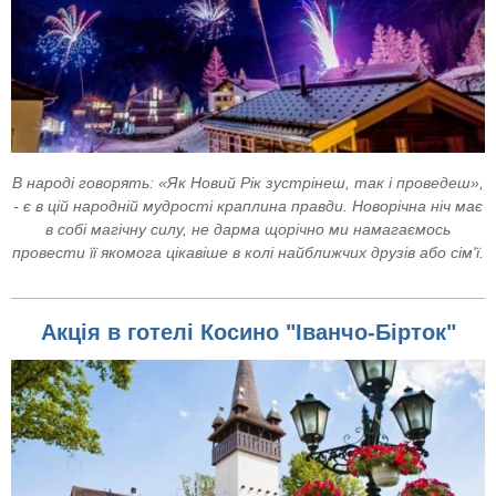
В народі говорять: «Як Новий Рік зустрінеш, так і проведеш»,
- є в цій народній мудрості краплина правди. Новорічна ніч має
в собі магічну силу, не дарма щорічно ми намагаємось
провести її якомога цікавіше в колі найближчих друзів або сім'ї.
Акція в готелі Косино "Іванчо-Бірток"