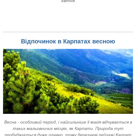
квітня
Відпочинок в Карпатах весною
Весна - особливий період, і найсильніше її магія відчувається в
таких мальовничих місцях, як Карпати. Природа тут
пробуджується дуже плавно, тому березневі пейзажі Карпат