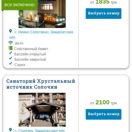
1835
от
грн
все включено
Выбрать номер
с. Нижнє Солотвино, Закарпатская
обл.
Wi-Fi
Собственный бювет
Бассейн открытый
Бассейн закрытый
Сауна
Санаторий Хрустальный
источник Солочин
2100
от
грн
Выбрать номер
с. Солочин, Закарпатская обл.