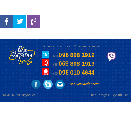
Возникли вопросы? Звоните нам
098
808 1919
+38
063
808 1919
+38
095
010 4644
+38
info@vse-ukr.com
© 2026 Вся Украина
Веб–студія “Бренд–А”