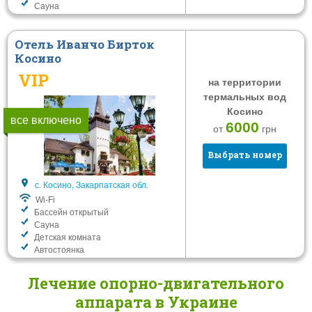
Сауна
Отель Иванчо Бирток
Косино
VIP
на территории
термальных вод
Косино
все включено
6000
от
грн
Выбрать номер
с. Косино, Закарпатская обл.
Wi-Fi
Бассейн открытый
Сауна
Детская комната
Автостоянка
Лечение опорно-двигательного
аппарата в Украине