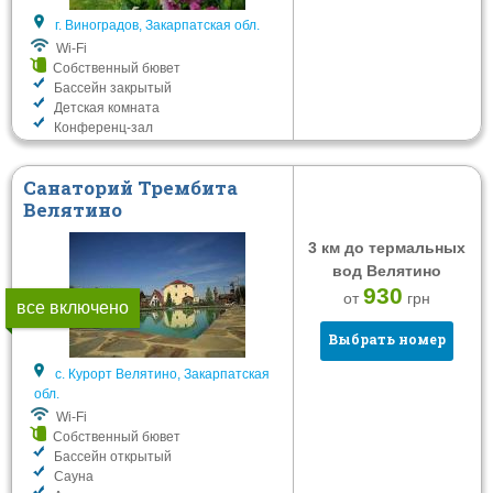
Конференц-зал
г. Виноградов, Закарпатская обл.
Автостоянка
Wi-Fi
Термальные воды
Собственный бювет
Бассейн закрытый
Детская комната
Фильтровать
Конференц-зал
Санаторий Трембита
Велятино
3 км до термальных
вод Велятино
930
от
грн
все включено
Выбрать номер
с. Курорт Велятино, Закарпатская
обл.
Wi-Fi
Собственный бювет
Бассейн открытый
Сауна