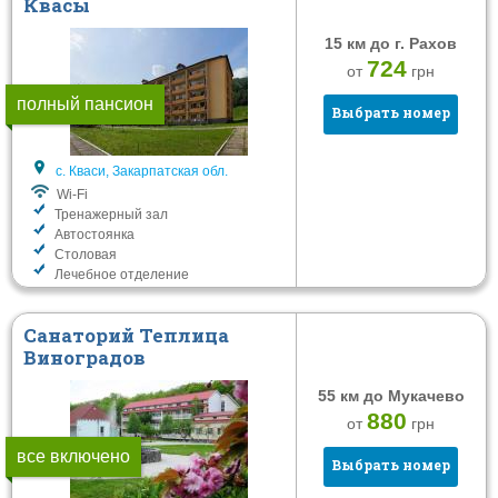
Квасы
от
к
15 км до г. Рахов
Питание
Тип заведения
724
от
грн
Без питания
Отель
полный пансион
Выбрать номер
Завтрак
Санаторий
Полный пансион
с. Кваси, Закарпатская обл.
Шведский стол
Wi-Fi
Тренажерный зал
Автостоянка
Услуги
Столовая
Лечебное отделение
Wi-Fi
Собственный бювет
Санаторий Теплица
Бассейн открытый
Виноградов
Бассейн закрытый
55 км до Мукачево
Сауна
880
от
грн
Тренажерный зал
все включено
Выбрать номер
Детская комната