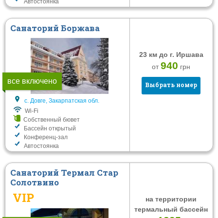
Автостоянка
Санаторий Боржава
23 км до г. Иршава
940
от
грн
все включено
Выбрать номер
с. Довге, Закарпатская обл.
Wi-Fi
Собственный бювет
Бассейн открытый
Конференц-зал
Автостоянка
Санаторий Термал Стар
Солотвино
VIP
на территории
термальный бассейн