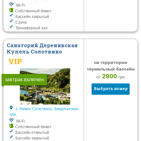
Wi-Fi
Собственный бювет
Бассейн закрытый
Сауна
Тренажерный зал
Санаторий Деренивская
Купель Солотвино
VIP
на территории
термальный бассейн
2900
от
грн
завтрак включен
Выбрать номер
с. Нижнє Солотвино, Закарпатская
обл.
Wi-Fi
Собственный бювет
Бассейн открытый
Бассейн закрытый