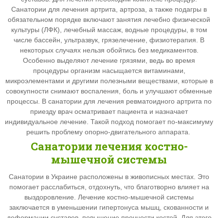
Санатории для лечения артрита, артроза, а также подагры в
обязательном порядке включают занятия лечебно физической
культуры (ЛФК), лечебный массаж, водные процедуры, в том
числе бассейн, ультразвук, грязелечение, физиотерапия. В
некоторых случаях нельзя обойтись без медикаментов.
Особенно выделяют лечение грязями, ведь во время
процедуры организм насыщается витаминами,
микроэлементами и другими полезными веществами, которые в
совокупности снимают воспаления, боль и улучшают обменные
процессы. В санатории для лечения ревматоидного артрита по
приезду врач осматривает пациента и назначает
индивидуальное лечение. Такой подход помогает по-максимуму
решить проблему опорно-двигательного аппарата.
Санатории лечения костно-
мышечной системы
Санатории в Украине расположены в живописных местах. Это
помогает расслабиться, отдохнуть, что благотворно влияет на
выздоровление. Лечение костно-мышечной системы
заключается в уменьшении гипертонуса мышц, скованности и
деформации суставов, повышение прочности костей. Для этого