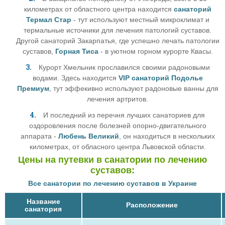
километрах от областного центра находится
санаторий
Термал Стар
- тут используют местный микроклимат и
термальные источники для лечения патологий суставов.
Другой санаторий Закарпатья, где успешно лечать патологии
суставов,
Горная Тиса
- в уютном горном курорте Квасы.
Курорт Хмельник прославился своими радоновыми
водами. Здесь находится
VIP санаторий Подолье
Премиум
, тут эффекивно используют радоновые ванны для
лечения артритов.
И последний из перечня лучших санаториев для
оздоровления после болезней опорно-двигательного
аппарата -
Любень Великий
, он находиться в нескольких
километрах, от обласного центра Львовской области.
Цены на путевки в санатории по лечению
суставов:
Все санатории по лечению суставов в Украине
Название
Расположение
санатория