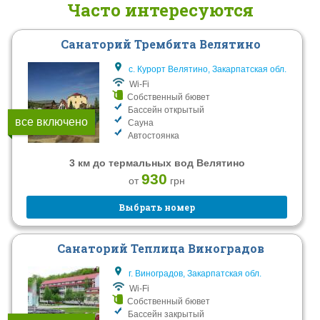
Часто интересуются
Санаторий Трембита Велятино
с. Курорт Велятино, Закарпатская обл.
Wi-Fi
Собственный бювет
Бассейн открытый
все включено
Сауна
Автостоянка
3 км до термальных вод Велятино
930
от
грн
Выбрать номер
Санаторий Теплица Виноградов
г. Виноградов, Закарпатская обл.
Wi-Fi
Собственный бювет
Бассейн закрытый