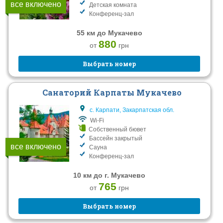
все включено
Детская комната
Конференц-зал
55 км до Мукачево
880
от
грн
Выбрать номер
Санаторий Карпаты Мукачево
с. Карпати, Закарпатская обл.
Wi-Fi
Собственный бювет
Бассейн закрытый
все включено
Сауна
Конференц-зал
10 км до г. Мукачево
765
от
грн
Выбрать номер