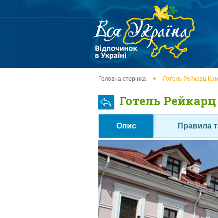
Головна сторінка
Готель Рейкарц Кам
Готель Рейкарц
Опис
Правила т