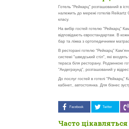
Готель "Рейкарц" розташований в істо
належить до мережі готелів Reikartz 
класу.
На вибір гостей готелю "Рейкарц" Кам
відповідають євростандартам. В кожн
бар та ліжка з ортопедичними матра
В ресторані готелю "Рейкарц" Кам'ян
системі "шведський стіл", які входять
тераса біля ресторану. Родзинкою го
"Андеграунд", розташований у відрес
До послуг гостей в готелі "Рейкарц" 
кабінет., автостоянка. Для бізнес з
Facebook
Twitter
Часто цікавляться