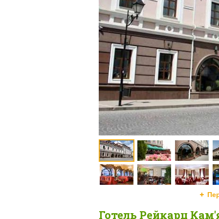
Пе
Готель Рейкарц Кам'