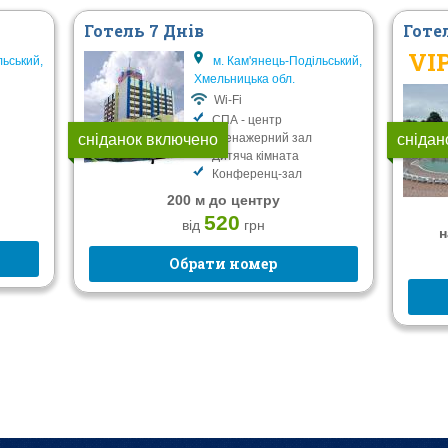
Готель 7 Днів
Готе
VI
льський,
м. Кам'янець-Подільський,
Хмельницька обл.
Wi-Fi
СПА - центр
сніданок включено
Тренажерний зал
снідан
Дитяча кімната
Конференц-зал
200 м до центру
520
від
грн
н
Обрати номер