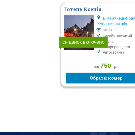
Готель Ксенія
м. Кам'янець-Поді
Хмельницька обл.
Wi-Fi
Басейн закритий
сніданок включено
Сауна
Конференц-зал
Автостоянка
750
від
грн
Обрати номер