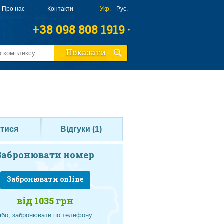
Про нас
Контакти
Укр.
Рус.
+38 098 808 1919
+38 063 808 1919
Показати
+38 095 010 4644
Замовити дзвінок
атися
Відгуки (
1
)
Забронювати номер
Забронювати online
від 1035 грн
або, забронювати по телефону