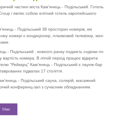
ричній частині міста Кам'янець - Подільський. Готель
Croup і являє собою елітний готель європейського
'янець - Подільський 38 просторих номерів, які
ому номері є кондиціонер, плазмовий телевізор, міні-
сами.
ець - Подільський , кожного ранку подають сндінки по
 у вартість номера. В літній період працює відкрита
телю "Рейкарц" Кам'янець - Подільський є лаунж-бар
таврованих підвалах 17 століття.
Кам'янець - Подільський сауна, солярій, масажний
устрічей конференц-зал з сучасним обладнанням.
Viber