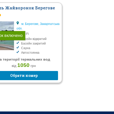
ль Жайворонок Берегове
P
м. Берегове, Закарпатська
обл.
Wi-Fi
ок включено
Басейн відкритий
Басейн закритий
Сауна
Автостоянка
а території термальних вод
1050
від
грн
Обрати номер