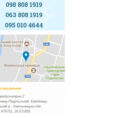
098 808 1919
063 808 1919
095 010 4644
зташування
аробульварна 2
янець-Подільський, Кам'янець-
ький р., Хмельницька обл.
8.675751
,
26.571835