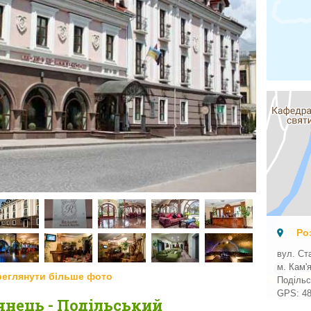
Ро
вул. Ст
м. Кам'
реглянути більше фото
Подільс
GPS:
4
янець - Подільський