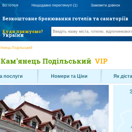
Всі готелі
Нещодавно переглянуті (1)
Замовити дзвінок
Безкоштовне бронювання готелів та санаторіїв
Куди прямуємо?
України
'янець Подільський
 Кам'янець Подільський
VIP
а послуги
Номери та Ціни
Як діст