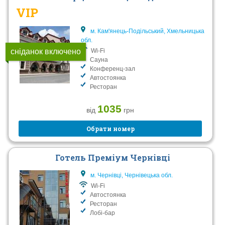
VIP
м. Кам'янець-Подільський, Хмельницька
обл.
сніданок включено
Wi-Fi
Сауна
Конференц-зал
Автостоянка
Ресторан
1035
від
грн
Обрати номер
Готель Преміум Чернівці
м. Чернівці, Чернівецька обл.
Wi-Fi
Автостоянка
Ресторан
Лобі-бар