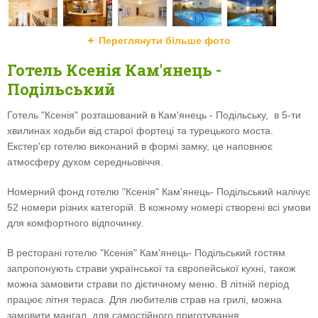
Переглянути більше фото
Готель Ксенія Кам'янець -
Подільський
Готель "Ксенія" розташований в Кам'янець - Подільську, в 5-ти
хвилинах ходьби від старої фортеці та турецького моста.
Екстер'єр готелю виконаний в формі замку, це наповнює
атмосферу духом середньовіччя.
Номерний фонд готелю "Ксенія" Кам'янець- Подільський налічує
52 номери різних категорій. В кожному номері створені всі умови
для комфортного відпочинку.
В ресторані готелю "Ксенія" Кам'янець- Подільський гостям
запропонують страви української та європейської кухні, також
можна замовити страви по дієтичному меню. В літній період
працює літня тераса. Для любителів страв на грилі, можна
замовити мангал, для самостійного приготування.