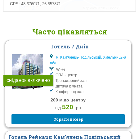
GPS:
48.676071
,
26.557871
Часто цікавляться
Готель 7 Днів
м. Кам'янець-Подільський, Хмельницька
обл.
Wi-Fi
СПА - центр
сніданок включено
Тренажерний зал
Дитяча кімната
Конференц-зал
200 м до центру
520
від
грн
Обрати номер
Готель Рейкарц Кам'янець Подільський