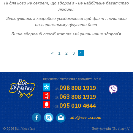
Ні для кого не секрет, що здоров'я - це найбільше багатство
людини.
Зіткнувшись з хворобою усвідомлюєш цей факт і починаєш
по-справжньому цінувати його.
Лише здоровий спосіб життя зміцнить наше здоров'я.
<
1
2
3
4
Виникли питання? Дзвоніть нам
098
808 1919
+38
063
808 1919
+38
095
010 4644
+38
info@vse-ukr.com
© 2026 Вся Україна
Веб–студія “Бренд–А”