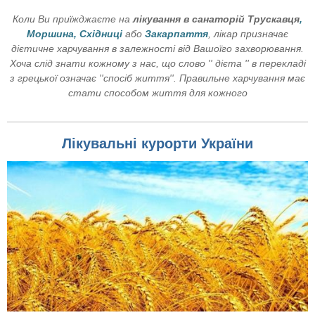
Коли Ви приїжджаєте на
лікування в санаторій Трускавця
,
Моршина, Східниці
або
Закарпаття
, лікар призначає
дієтичне харчування в залежності від Вашоїго захворювання.
Хоча слід знати кожному з нас, що слово '' дієта '' в перекладі
з грецько
ї
означає
''спосіб життя''. Правильне харчування має
стати способом життя для кожного
Лікувальні курорти України