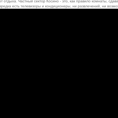
т отдыха. Частный сектор Косино - это, как правило комнаты, сда
изредка есть телевизоры и кондиционеры, ни развлечений, ни возмо