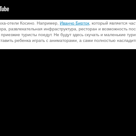
ыха-отели Косино. Например,
Иванчо Бирток
, который является ча
а, развлекательная инфраструктура, ресторан и возможность по
 приезжие туристы поедут. Не будут здесь скучать и маленькие тури
ставить ребенка играть с аниматорами, а сами полностью наслади