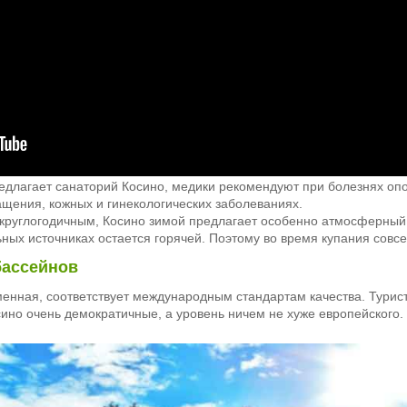
едлагает санаторий Косино, медики рекомендуют при болезнях опо
ащения, кожных и гинекологических заболеваниях.
я круглогодичным, Косино зимой предлагает особенно атмосферный
ьных источниках остается горячей. Поэтому во время купания сов
бассейнов
менная, соответствует международным стандартам качества. Турис
сино очень демократичные, а уровень ничем не хуже европейского.