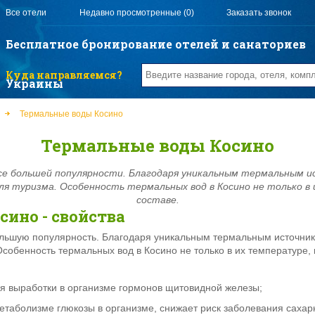
Все отели
Недавно просмотренные (0)
Заказать звонок
Бесплатное бронирование отелей и санаториев
Куда направляемся?
Украины
Термальные воды Косино
Термальные воды Косино
се большей популярности. Благодаря уникальным термальным и
я туризма. Особенность термальных вод в Косино не только в 
составе.
ино - свойства
ольшую популярность. Благодаря уникальным термальным источник
собенность термальных вод в Косино не только в их температуре, 
я выработки в организме гормонов щитовидной железы;
метаболизме глюкозы в организме, снижает риск заболевания саха