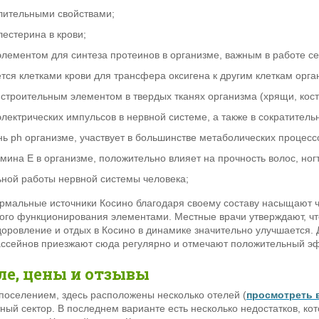
лительными свойствами;
естерина в крови;
лементом для синтеза протеинов в организме, важным в работе с
тся клетками крови для трансфера оксигена к другим клеткам орга
строительным элементом в твердых тканях организма (хрящи, кости
 электрических импульсов в нервной системе, а также в сократите
ь ph организме, участвует в большинстве метаболических процесс
амина Е в организме, положительно влияет на прочность волос, но
ьной работы нервной системы человека;
термальные источники Косино благодаря своему составу насыщают 
го функционирования элементами. Местные врачи утверждают, что
оровление и отдых в Косино в динамике значительно улучшается. 
ссейнов приезжают сюда регулярно и отмечают положительный эф
еле, цены и отзывы
поселением, здесь расположены несколько отелей (
просмотреть 
ный сектор. В последнем варианте есть несколько недостатков, ко