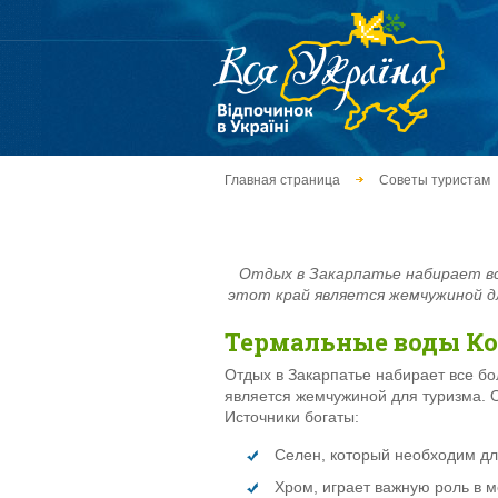
Главная страница
Советы туристам
Отдых в Закарпатье набирает в
этот край является жемчужиной дл
Термальные воды Кос
Отдых в Закарпатье набирает все б
является жемчужиной для туризма. О
Источники богаты:
Селен, который необходим дл
Хром, играет важную роль в 