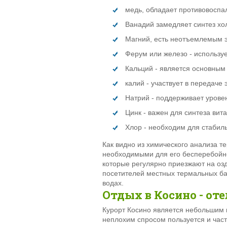
медь, обладает противовоспа
Ванадий замедляет синтез хол
Магний, есть неотъемлемым э
Ферум или железо - используе
Кальций - является основным 
калий - участвует в передаче
Натрий - поддерживает уровен
Цинк - важен для синтеза вит
Хлор - необходим для стабил
Как видно из химического анализа 
необходимыми для его бесперебойно
которые регулярно приезжают на озд
посетителей местных термальных ба
водах.
Отдых в Косино - от
Курорт Косино является небольшим 
неплохим спросом пользуется и част