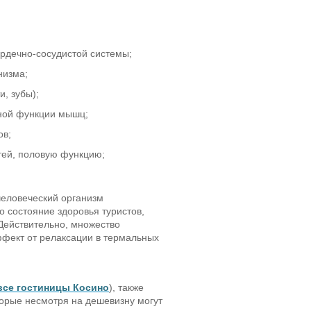
ердечно-сосудистой системы;
низма;
, зубы);
льной функции мышц;
ов;
гтей, половую функцию;
человеческий организм
 состояние здоровья туристов,
Действительно, множество
фект от релаксации в термальных
все гостиницы Косино
), также
торые несмотря на дешевизну могут