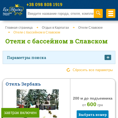
+38 098 808 1919
Главная страница
Отдых в Карпатах
Отели Славское
Отели с бассейном в Славском
Отели с бассейном в Славском
Параметры поиска
Цена
Сбросить все параметры
Отель Зербань
от
к
200 м до подъемника
Питание
Тип заведения
600
от
грн
Без питания
Отель
завтрак включен
Выбрать номер