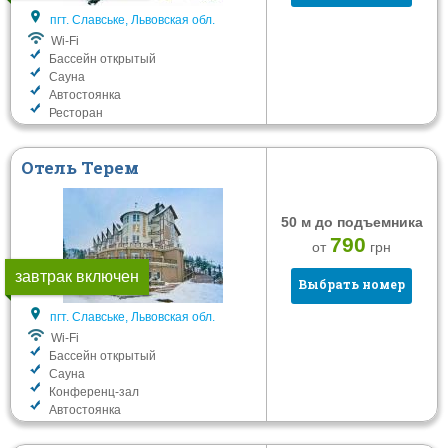
Завтрак
пгт. Славське, Львовская обл.
Полупансион
Wi-Fi
Бассейн открытый
Полный пансион
Сауна
Шведский стол
Автостоянка
Ресторан
Услуги
Отель Терем
Wi-Fi
Бассейн открытый
50 м до подъемника
Бассейн закрытый
790
от
грн
Сауна
завтрак включен
Детская комната
Выбрать номер
Конференц-зал
пгт. Славське, Львовская обл.
Автостоянка
Wi-Fi
Бассейн открытый
Сауна
Фильтровать
Конференц-зал
Автостоянка