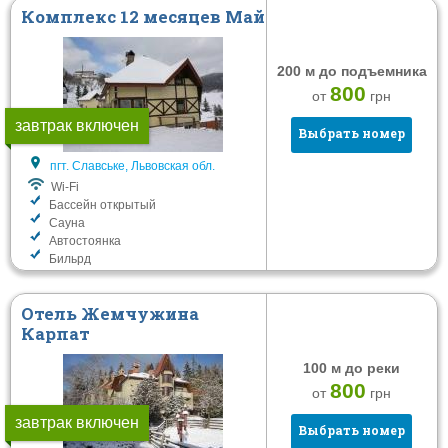
Комплекс 12 месяцев Май
200 м до подъемника
800
от
грн
завтрак включен
Выбрать номер
пгт. Славське, Львовская обл.
Wi-Fi
Бассейн открытый
Сауна
Автостоянка
Бильрд
Отель Жемчужина
Карпат
100 м до реки
800
от
грн
завтрак включен
Выбрать номер