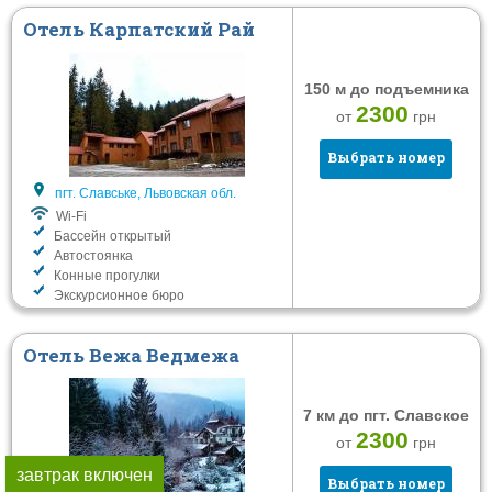
Отель Карпатский Рай
150 м до подъемника
2300
от
грн
Выбрать номер
пгт. Славське, Львовская обл.
Wi-Fi
Бассейн открытый
Автостоянка
Конные прогулки
Экскурсионное бюро
Отель Вежа Ведмежа
7 км до пгт. Славское
2300
от
грн
завтрак включен
Выбрать номер