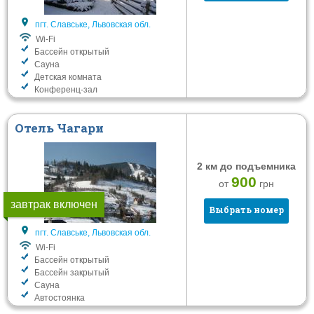
пгт. Славське, Львовская обл.
Wi-Fi
Бассейн открытый
Сауна
Детская комната
Конференц-зал
Отель Чагари
2 км до подъемника
900
от
грн
завтрак включен
Выбрать номер
пгт. Славське, Львовская обл.
Wi-Fi
Бассейн открытый
Бассейн закрытый
Сауна
Автостоянка