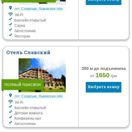
пгт. Славське, Львовская обл.
Wi-Fi
Бассейн открытый
Сауна
Автостоянка
Ресторан
Отель Славский
300 м до подъемника
1650
от
грн
полный пансион
Выбрать номер
пгт. Славське, Львовская обл.
Wi-Fi
Бассейн открытый
Детская комната
Конференц-зал
Автостоянка