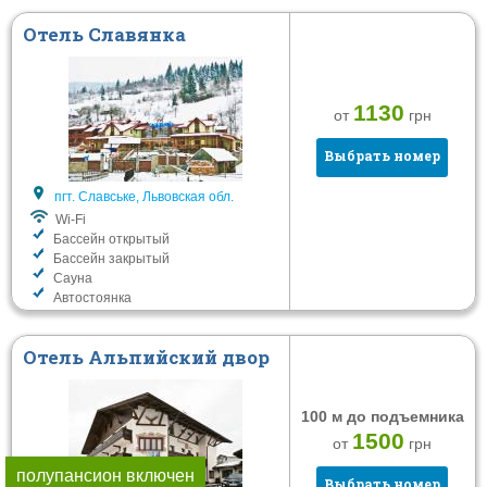
Отель Славянка
1130
от
грн
Выбрать номер
пгт. Славське, Львовская обл.
Wi-Fi
Бассейн открытый
Бассейн закрытый
Сауна
Автостоянка
Отель Альпийский двор
100 м до подъемника
1500
от
грн
полупансион включен
Выбрать номер