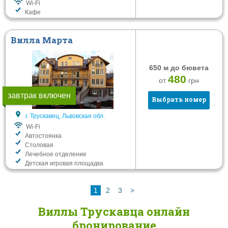
Wi-Fi
Кафе
Вилла Марта
650 м до бювета
480
от
грн
завтрак включен
Выбрать номер
г. Трускавец, Львовская обл.
Wi-Fi
Автостоянка
Столовая
Лечебное отделение
Детская игровая площадка
1
2
3
>
Виллы Трускавца онлайн
бронирование