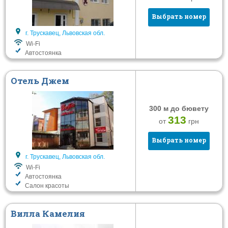
Без питания
Отель
Выбрать номер
Завтрак
Вилла
г. Трускавец, Львовская обл.
Полный пансион
Wi-Fi
Автостоянка
Шведский стол
Услуги
Отель Джем
Wi-Fi
Сауна
300 м до бювету
313
от
грн
Тренажерный зал
Детская комната
Выбрать номер
Автостоянка
г. Трускавец, Львовская обл.
Wi-Fi
Фильтровать
Автостоянка
Салон красоты
Вилла Камелия