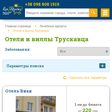
+38 098 808 1919
Главная страница
Лечебные курорты
Отели и виллы Трускавца
Отели и виллы Трускавца
Заболевания:
Параметры поиска
Цена
Сбросить все параметры
Отель Виан
от
к
1 км до бювета
Питание
Тип заведения
220
от
грн