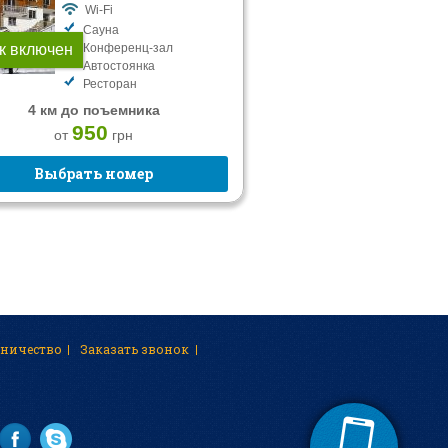
Wi-Fi
Сауна
к включен
Конференц-зал
Автостоянка
Ресторан
4 км до поъемника
950
от
грн
Выбрать номер
дничество
Заказать звонок