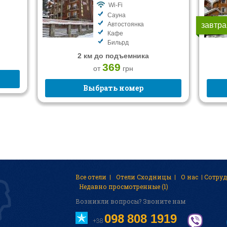
Wi-Fi
Сауна
Автостоянка
завтра
Кафе
Бильрд
2 км до подъемника
369
от
грн
Выбрать номер
Все отели
Отели Сходницы
О нас
Cотру
Недавно просмотренные (1)
Возникли вопросы? Звоните нам
098
808 1919
+38