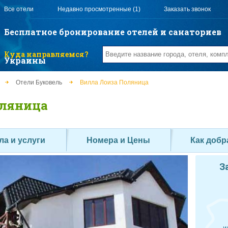
Все отели
Недавно просмотренные (1)
Заказать звонок
Бесплатное бронирование отелей и санаториев
Куда направляемся?
Украины
Отели Буковель
Вилла Лоиза Поляница
оляница
ла и услуги
Номера и Цены
Как добр
З
и