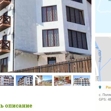
Ра
с. Поля
GPS:
4
ль описание