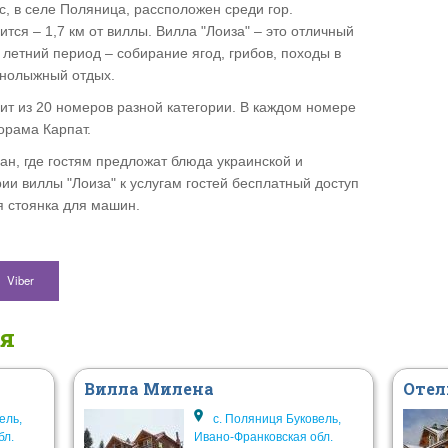
с, в селе Поляница, рассположен среди гор.
тся – 1,7 км от виллы.
Вилла "Лоиза" – это отличный
 летний период – собирание ягод, грибов, походы в
рнолыжный отдых.
ит из 20 номеров разной категории. В каждом номере
орама Карпат.
н, где гостям предложат блюда украинской и
ии виллы "Лоиза" к услугам гостей бесплатный доступ
я стоянка для машин.
Viber
ся
Вилла Милена
Отел
ель,
с. Поляниця Буковель,
бл.
Ивано-Франковская обл.