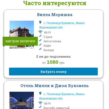
Часто интересуются
Вилла Моришка
с. Поляниця Буковель, Ивано-
Франковская обл.
Wi-Fi
Сауна
завтрак включен
Автостоянка
Кафе
Бильрд
2 км до подъемника
1080
от
грн
Выбрать номер
Отель Милли и Джон Буковель
с. Поляниця Буковель, Ивано-
Франковская обл.
Wi-Fi
Бассейн закрытый