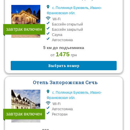
с. Поляниця Буковель, Ивано-
Франковская обл.
Wi-Fi
Бассейн открытый
завтрак включен
Бассейн закрытый
Сауна
Автостоянка
5 км до подъемника
1475
от
грн
Выбрать номер
Отель Запорожская Сечь
с. Поляниця Буковель, Ивано-
Франковская обл.
Wi-Fi
Автостоянка
завтрак включен
Ресторан