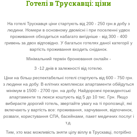
Готелі в Трускавці: ціни
На готелі Трускавця ціни стартують від 200 - 250 грн.в добу з
людини. Номери в основному двомісні і при поселенні удвох
проживання обходиться набагато вигідніше - від 300 - 400
гривень за двох відповідно. У багатьох готелях даної категорії у
вартість проживання входить сніданок.
Мінімальний термін бронювання онлайн -
3 -12 днів в залежності від готелю.
Ціни на більш респектабельні готелі стартують від 600 - 750 грн.
з людини на добу. В елітних комплексах апартаменти обійдуться
мінімум в 1500 - 2700 грн. на добу. Найдорожчі президентські
апартаменти та люкси коштують від 5 до 10 тис. Грн. Якщо
вибираєте дорогий готель, звертайте увагу на ті пропозиції, які
включають у вартість все: проживання, харчування, відпочинок,
розваги, користування СПА, басейнами, пакет медичних послуг і
т.д.
Тим, хто має можливість зняти цілу віллу в Трускавці, потрібно