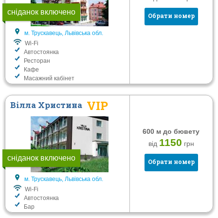
Без харчування
Готель
сніданок включено
Обрати номер
Сніданок
Вілла
м. Трускавець, Львівська обл.
Повний пансіон
Wi-Fi
Шведський стіл
Автостоянка
Ресторан
Кафе
Послуги
Масажний кабінет
Wi-Fi
VIP
Сауна
Вілла Христина
Тренажерний зал
Дитяча кімната
600 м до бювету
1150
від
грн
Автостоянка
сніданок включено
Обрати номер
Фільтрувати
м. Трускавець, Львівська обл.
Wi-Fi
Автостоянка
Бар