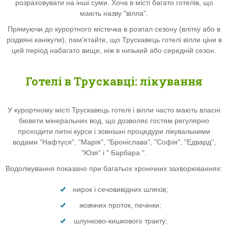
розраховувати на інші суми. Хоча в місті багато готелів, що
мають назву "вілла".
Прямуючи до курортного містечка в розпал сезону (влітку або в
різдвяні канікули), пам'ятайте, що Трускавець готелі вілли ціни в
цей період набагато вище, ніж в низький або середній сезон.
Готелі в Трускавці: лікування
У курортному місті Трускавець готелі і вілли часто мають власні
бювети мінеральних вод, що дозволяє гостям регулярно
проходити питні курси і зовнішні процедури лікувальними
водами "Нафтуся", "Марія", "Броніслава", "Софія", "Едвард",
"Юзя" і " Барбара ".
Водолікування показано при багатьох хронічних захворюваннях:
нирок і сечовивідних шляхів;
жовчних проток, печінки;
шлунково-кишкового тракту;