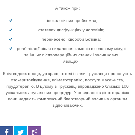
А також при:
гінекологічних проблемах;
статевих дисфункціях у чоловіків;
перенесеної хвороби Боткіна;
реабілітації після видалення каменів в сечовому міхурі
та інших післяопераційних станах і залишкових
явищах.
Крім водних процедур кращі готелі і вілли Трускавця пропонують
озокеритолікування, кліматотерапію, послуги масажиста,
гірудотерапію. В цілому в Трускавці впроваджено близько 100
унікальних лікувальних процедур. У поєднанні з дієтотерапією
вони надають комплексний благотворний вплив на організм
відпочиваючих.