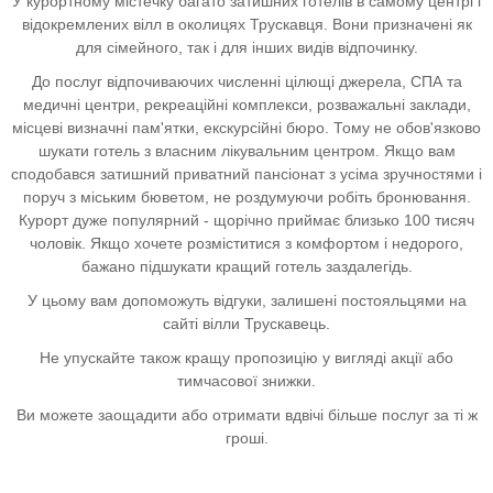
У курортному містечку багато затишних готелів в самому центрі і
відокремлених вілл в околицях Трускавця. Вони призначені як
для сімейного, так і для інших видів відпочинку.
До послуг відпочиваючих численні цілющі джерела, СПА та
медичні центри, рекреаційні комплекси, розважальні заклади,
місцеві визначні пам'ятки, екскурсійні бюро. Тому не обов'язково
шукати готель з власним лікувальним центром. Якщо вам
сподобався затишний приватний пансіонат з усіма зручностями і
поруч з міським бюветом, не роздумуючи робіть бронювання.
Курорт дуже популярний - щорічно приймає близько 100 тисяч
чоловік. Якщо хочете розміститися з комфортом і недорого,
бажано підшукати кращий готель заздалегідь.
У цьому вам допоможуть відгуки, залишені постояльцями на
сайті вілли Трускавець.
Не упускайте також кращу пропозицію у вигляді акції або
тимчасової знижки.
Ви можете заощадити або отримати вдвічі більше послуг за ті ж
гроші.