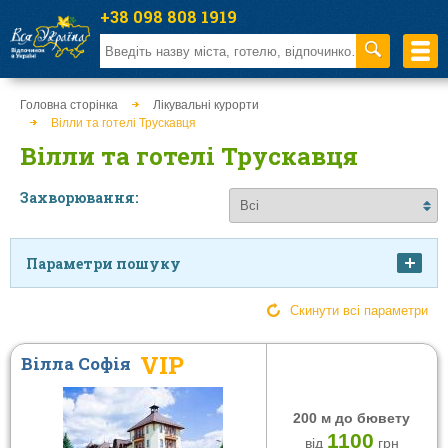
+38 098 808 1919
Головна сторінка
Лікувальні курорти
Вілли та готелі Трускавця
Вілли та готелі Трускавця
Захворювання:
Параметри пошуку
Ціна
Скинути всі параметри
VIP
Вілла Софія
від
до
200 м до бювету
Харчування
Тип закладу
1100
від
грн