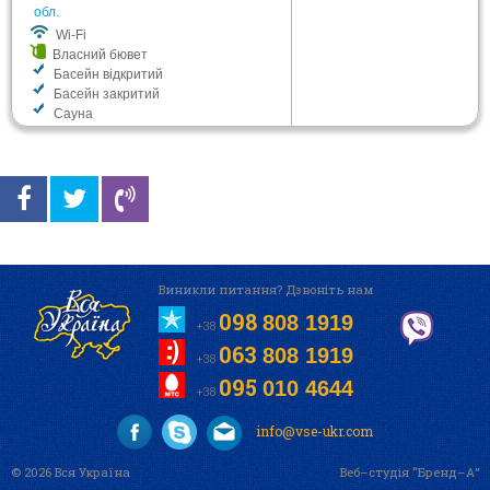
обл.
Wi-Fi
Власний бювет
Басейн відкритий
Басейн закритий
Сауна
Виникли питання? Дзвоніть нам
098
808 1919
+38
063
808 1919
+38
095
010 4644
+38
info@vse-ukr.com
© 2026 Вся Україна
Веб–студія “Бренд–А”