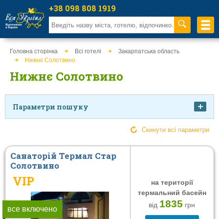
+38 098 808 1919
Головна сторінка
Всі готелі
Закарпатська область
Нижнє Солотвино
Нижнє Солотвино
Параметри пошуку
Ціна
Скинути всі параметри
Санаторій Термал Стар
Солотвино
від
до
VIP
на території
Харчування
Тип закладу
термальний басейн
1835
від
грн
Сніданок
Санаторій
все включено