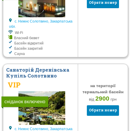
Повний пансіон
Обрати номер
Послуги
с. Нижнє Солотвино, Закарпатська
Wi-Fi
обл.
Власний бювет
Wi-Fi
Власний бювет
Басейн відкритий
Басейн відкритий
Басейн закритий
Басейн закритий
Сауна
Сауна
Тренажерний зал
Санаторій Деренівська
Дитяча кімната
Купіль Солотвино
Конференц-зал
VIP
на території
Автостоянка
термальний басейн
2900
Термальні води
від
грн
сніданок включено
Обрати номер
Фільтрувати
с. Нижнє Солотвино, Закарпатська