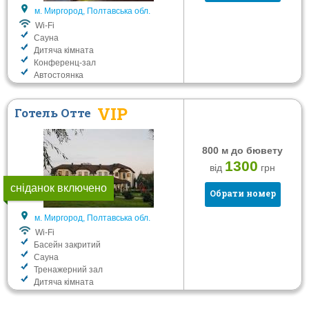
Послуги
м. Миргород, Полтавська обл.
Wi-Fi
Wi-Fi
Сауна
Дитяча кімната
Басейн закритий
Конференц-зал
Сауна
Автостоянка
Тренажерний зал
VIP
Готель Отте
Дитяча кімната
Конференц-зал
800 м до бювету
Автостоянка
1300
від
грн
Фільтрувати
сніданок включено
Обрати номер
м. Миргород, Полтавська обл.
Wi-Fi
Басейн закритий
Сауна
Тренажерний зал
Дитяча кімната