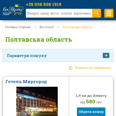
+38 098 808 1919
Головна сторінка
Всі готелі
Полтавська область
Полтавська область
Параметри пошуку
Ціна
Скинути всі параметри
Готель Миргород
від
до
1,4 км до бювету
Харчування
Тип закладу
580
від
грн
Сніданок
Готель
Обрати номер