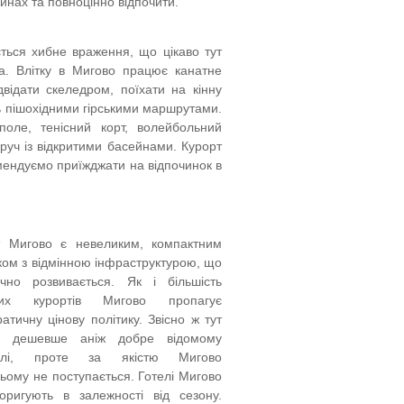
йнах та повноцінно відпочити.
ється хибне враження, що цікаво тут
а. Влітку в Мигово працює канатне
двідати скеледром, поїхати на кінну
сь пішохідними гірськими маршрутами.
оле, тенісний корт, волейбольний
руч із відкритими басейнами. Курорт
омендуємо приїжджати на відпочинок в
т Мигово є невеликим, компактним
ком з відмінною інфраструктурою, що
ічно розвивається. Як і більшість
дих курортів Мигово пропагує
атичну цінову політику. Звісно ж тут
о дешевше аніж добре відомому
велі, проте за якістю Мигово
ьому не поступається. Готелі Мигово
оригують в залежності від сезону.