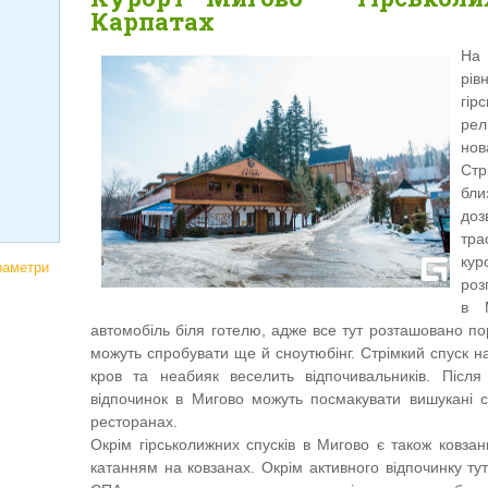
Карпатах
На 
рів
гі
рел
нов
Стр
бли
доз
тра
ку
раметри
роз
в 
автомобіль біля готелю, адже все тут розташовано по
можуть спробувати ще й сноутюбінг. Стрімкий спуск н
кров та неабияк веселить відпочивальників. Післ
відпочинок в Мигово можуть посмакувати вишукані ст
ресторанах.
Окрім гірськолижних спусків в Мигово є також ковза
катанням на ковзанах. Окрім активного відпочинку т