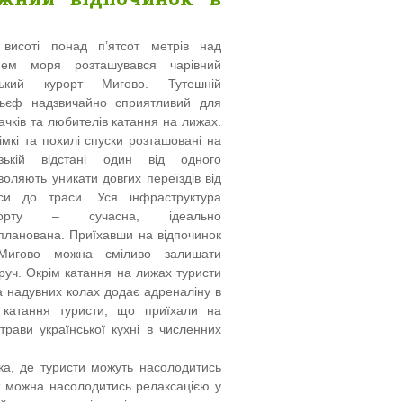
висоті понад п’ятсот метрів над
нем моря розташувався чарівний
рський курорт Мигово. Тутешній
ьєф надзвичайно сприятливий для
ачків та любителів катання на лижах.
імкі та похилі спуски розташовані на
зькій відстані один від одного
воляють уникати довгих переїздів від
си до траси. Уся інфраструктура
рорту – сучасна, ідеально
планована. Приїхавши на відпочинок
Мигово можна сміливо залишати
руч. Окрім катання на лижах туристи
а надувних колах додає адреналіну в
я катання туристи, що приїхали на
рави української кухні в численних
нка, де туристи можуть насолодитись
ут можна насолодитись релаксацією у