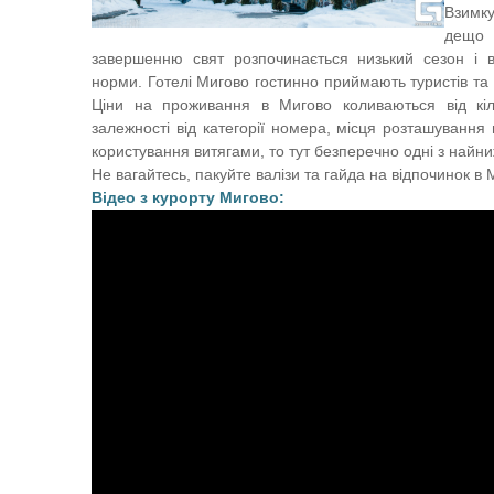
Взимку
дещо 
завершенню свят розпочинається низький сезон і в
норми. Готелі Мигово гостинно приймають туристів та
Ціни на проживання в Мигово коливаються від кіл
залежності від категорії номера, місця розташування г
користування витягами, то тут безперечно одні з найниж
Не вагайтесь, пакуйте валізи та гайда на відпочинок в
Відео з курорту Мигово: