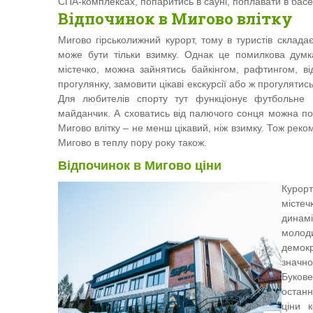
СПА-комплексах, попаритись в сауні, поплавати в басе
Відпочинок в Мигово влітку
Мигово гірськолижний курорт, тому в туристів склада
може бути тільки взимку. Однак це помилкова думк
містечко, можна зайнятись байкінгом, рафтингом, ві
прогулянку, замовити цікаві екскурсії або ж прогуляти
Для любителів спорту тут функціонує футбольне п
майданчик. А сховатись від палючого сонця можна по
Мигово влітку – не менш цікавий, ніж взимку. Тож рек
Мигово в теплу пору року також.
Відпочинок в Мигово ціни
Курор
містеч
динам
моло
демокр
значн
Буко
останн
ціни к