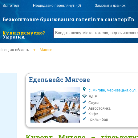
Всі готелі
Нещодавно переглянуті (0)
Замовити дзвінок
Безкоштовне бронювання готелів та санаторіїв
Куди прямуємо?
України
нівецька область
Мигове
Едельвейс Мигове
с. Мигове, Чернівецька обл.
Wi-Fi
Сауна
Автостоянка
Кафе
Гриль - бар
Курорт Мигово – гірськоли