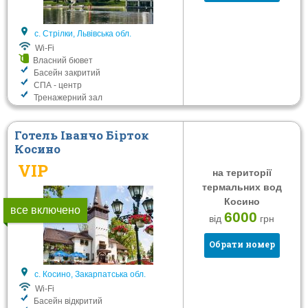
Сніданок
Готель
Півпансіон
Вілла
с. Стрілки, Львівська обл.
Повний пансіон
Пансіонат
Wi-Fi
Шведський стіл
Санаторій
Власний бювет
Басейн закритий
СПА - центр
Послуги
Тренажерний зал
Wi-Fi
Власний бювет
Готель Іванчо Бірток
Косино
Басейн відкритий
VIP
Басейн закритий
на території
термальних вод
Сауна
Косино
СПА - центр
все включено
6000
від
грн
Тренажерний зал
Обрати номер
Дитяча кімната
Конференц-зал
с. Косино, Закарпатська обл.
Автостоянка
Wi-Fi
Басейн відкритий
Термальні води