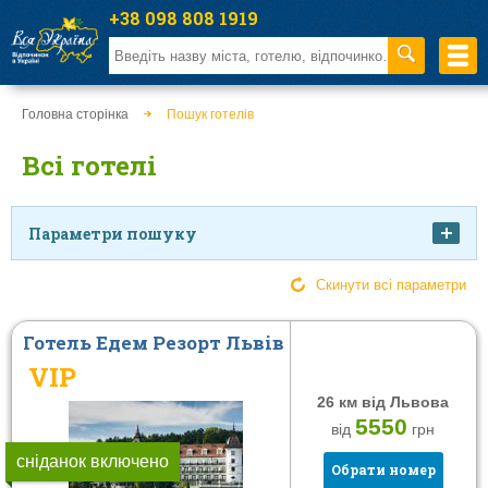
+38 098 808 1919
Головна сторінка
Пошук готелів
Всі готелі
Параметри пошуку
Ціна
Скинути всі параметри
Готель Едем Резорт Львів
VIP
від
до
26 км від Львова
Харчування
Тип закладу
5550
від
грн
Без харчування
Приватна садиба
сніданок включено
Обрати номер