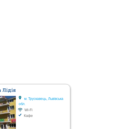
а Лідія
м. Трускавець, Львівська
обл.
Wi-Fi
Кафе