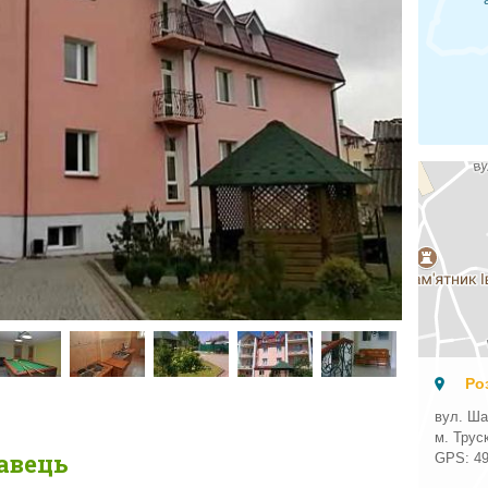
Ро
вул. Ша
м. Трус
авець
GPS:
4