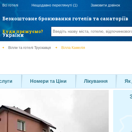
Всі готелі
Нещодавно переглянуті (1)
Замовити дзвінок
Безкоштовне бронювання готелів та санаторіїв
Куди прямуємо?
України
Вілли та готелі Трускавця
Вілла Камелія
слуги
Номери та Ціни
Лікування
Як 