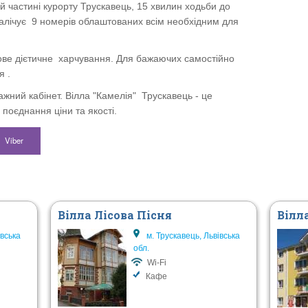
ій частині курорту Трускавець, 15 хвилин ходьби до
алічує 9 номерів облаштованих всім необхідним для
ове дієтичне харчування. Для бажаючих самостійно
я .
ажний кабінет. Вілла "Камелія" Трускавець - це
поєднання ціни та якості.
Viber
Вілла Лісова Пісня
Вілл
івська
м. Трускавець, Львівська
обл.
Wi-Fi
Кафе