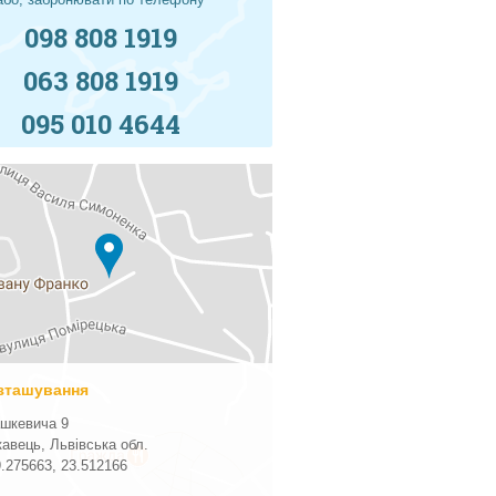
098 808 1919
063 808 1919
095 010 4644
зташування
шкевича 9
кавець, Львівська обл.
9.275663
,
23.512166