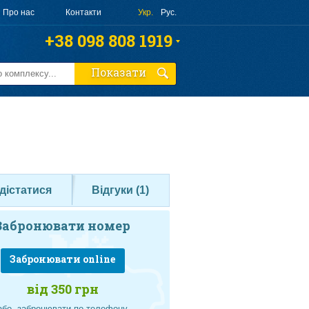
Про нас
Контакти
Укр.
Рус.
+38 098 808 1919
+38 063 808 1919
Показати
+38 095 010 4644
Замовити дзвінок
дістатися
Відгуки (
1
)
Забронювати номер
Забронювати online
від 350 грн
або, забронювати по телефону