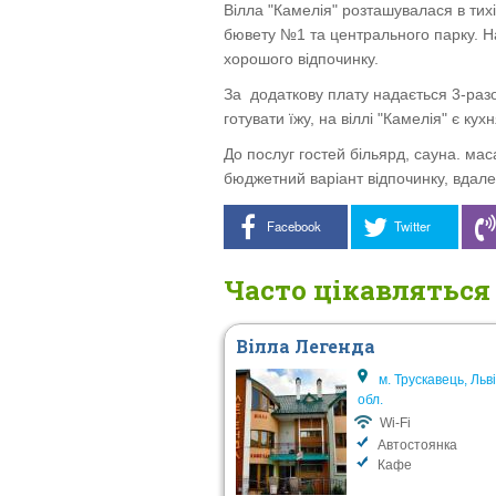
Вілла "Камелія" розташувалася в тих
бювету №1 та центрального парку. Н
хорошого відпочинку.
За додаткову плату надається 3-раз
готувати їжу, на віллі "Камелія" є кухн
До послуг гостей більярд, сауна. мас
бюджетний варіант відпочинку, вдале 
Facebook
Twitter
Часто цікавляться
Вілла Легенда
м. Трускавець, Льв
обл.
Wi-Fi
Автостоянка
Кафе