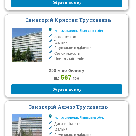
Обрати номер
Санаторій Кристал Трускавець
м. Трускавець, Львівська обл.
Автостоянка
Їдальня
Лікувальне відділення
Салон красоти
Настільний теніс
250 м до бювету
567
від
грн
Обрати номер
Санаторій Алмаз Трускавець
м. Трускавець, Львівська обл.
Дитяча кімната
Їдальня
Лікувальне відділення