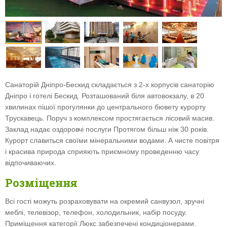
Санаторій Дніпро-Бескид складається з 2-х корпусів санаторію
Дніпро і готелі Бескид. Розташований біля автовокзалу, в 20
хвилинах пішої прогулянки до центрального бювету курорту
Трускавець. Поруч з комплексом простягається лісовий масив.
Заклад надає оздоровчі послуги Протягом більш ніж 30 років.
Курорт славиться своїми мінеральними водами. А чисте повітря
і красива природа сприяють приємному проведенню часу
відпочиваючих.
Розміщення
Всі гості можуть розраховувати на окремий санвузол, зручні
меблі, телевізор, телефон, холодильник, набір посуду.
Приміщення категорії Люкс забезпечені кондиціонерами.