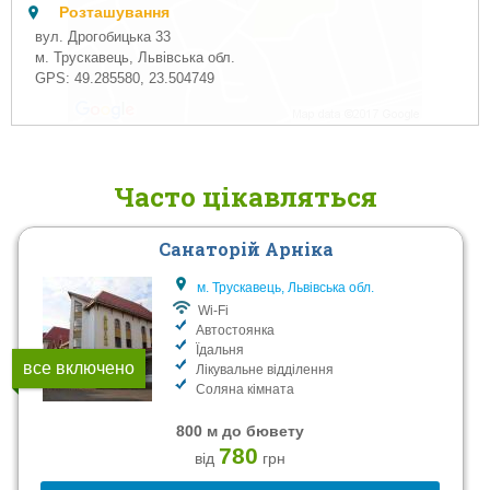
Розташування
вул. Дрогобицька 33
м. Трускавець, Львівська обл.
GPS:
49.285580
,
23.504749
Часто цікавляться
Санаторій Арніка
м. Трускавець, Львівська обл.
Wi-Fi
Автостоянка
Їдальня
все включено
Лікувальне відділення
Соляна кімната
800 м до бювету
780
від
грн