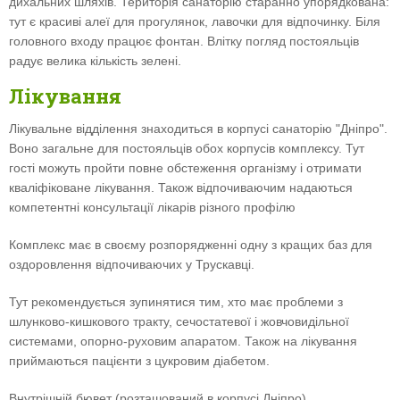
дихальних шляхів. Територія санаторію старанно упорядкована:
тут є красиві алеї для прогулянок, лавочки для відпочинку. Біля
головного входу працює фонтан. Влітку погляд постояльців
радує велика кількість зелені.
Лікування
Лікувальне відділення знаходиться в корпусі санаторію "Дніпро".
Воно загальне для постояльців обох корпусів комплексу. Тут
гості можуть пройти повне обстеження організму і отримати
кваліфіковане лікування. Також відпочиваючим надаються
компетентні консультації лікарів різного профілю
Комплекс має в своєму розпорядженні одну з кращих баз для
оздоровлення відпочиваючих у Трускавці.
Тут рекомендується зупинятися тим, хто має проблеми з
шлунково-кишкового тракту, сечостатевої і жовчовидільної
системами, опорно-руховим апаратом. Також на лікування
приймаються пацієнти з цукровим діабетом.
Внутрішній бювет (розташований в корпусі Дніпро)