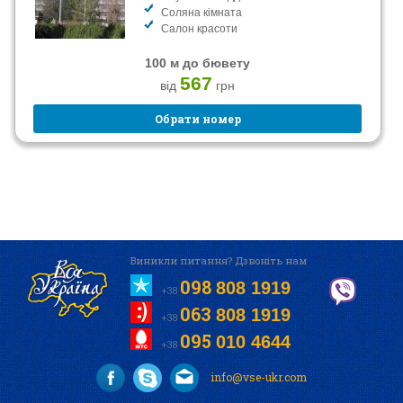
Соляна кімната
Салон красоти
100 м до бювету
567
від
грн
Обрати номер
Виникли питання? Дзвоніть нам
098
808 1919
+38
063
808 1919
+38
095
010 4644
+38
info@vse-ukr.com