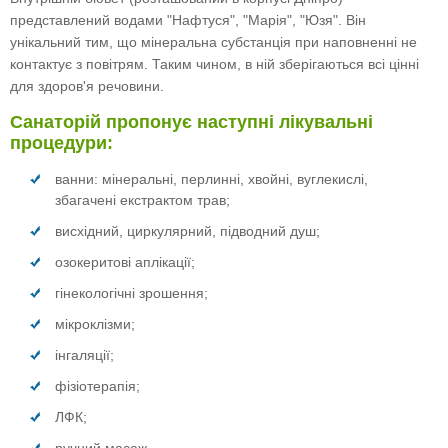
представлений водами "Нафтуся", "Марія", "Юзя". Він
унікальний тим, що мінеральна субстанція при наповненні не
контактує з повітрям. Таким чином, в ній зберігаються всі цінні
для здоров'я речовини.
Санаторій пропонує наступні лікувальні
процедури:
ванни: мінеральні, перлинні, хвойні, вуглекислі,
збагачені екстрактом трав;
висхідний, циркулярний, підводний душ;
озокеритові аплікації;
гінекологічні зрошення;
мікроклізми;
інгаляції;
фізіотерапія;
ЛФК;