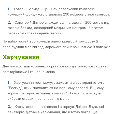
Готель "Бескид" - це 11-ти поверховий комплекс,
номерний фонд якого становить 290 номерів різної категорії.
Санаторій Дніпро знаходиться на відстані 200 метрів від
готелю Бескид, оснащений медичним центром, бюветом,
басейном і тренажерним залом.
На вибір гостей 250 номерів різних категорій комфорту.&
nbsp;будівля має вигляд морського лайнера і налічує 9 поверхів.
Харчування
Для постояльців комплексу організовано дієтичне, покращене,
вегетаріанське і кошерне меню.
Харчування гості можуть замовити в ресторані готелю
"Бескид", який знаходиться на першому поверсі. В цьому
корпусі сервірують "шведський стіл". Також гості можуть
вибрати страви, пропоновані в меню.
Харчування організовано і в корпусі Дніпро. В їдальні
санаторію дієтичне харчування, що істотно покращує