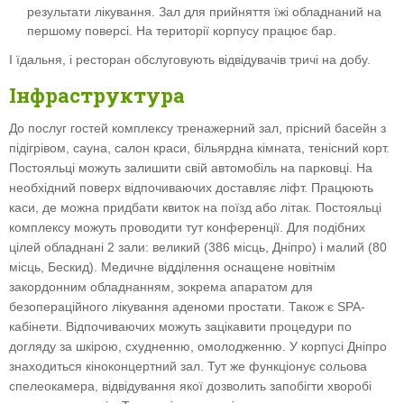
результати лікування. Зал для прийняття їжі обладнаний на
першому поверсі. На території корпусу працює бар.
І їдальня, і ресторан обслуговують відвідувачів тричі на добу.
Інфраструктура
До послуг гостей комплексу тренажерний зал, прісний басейн з
підігрівом, сауна, салон краси, більярдна кімната, тенісний корт.
Постояльці можуть залишити свій автомобіль на парковці. На
необхідний поверх відпочиваючих доставляє ліфт. Працюють
каси, де можна придбати квиток на поїзд або літак. Постояльці
комплексу можуть проводити тут конференції. Для подібних
цілей обладнані 2 зали: великий (386 місць, Дніпро) і малий (80
місць, Бескид). Медичне відділення оснащене новітнім
закордонним обладнанням, зокрема апаратом для
безопераційного лікування аденоми простати. Також є SPA-
кабінети. Відпочиваючих можуть зацікавити процедури по
догляду за шкірою, схудненню, омолодженню. У корпусі Дніпро
знаходиться кіноконцертний зал. Тут же функціонує сольова
спелеокамера, відвідування якої дозволить запобігти хворобі