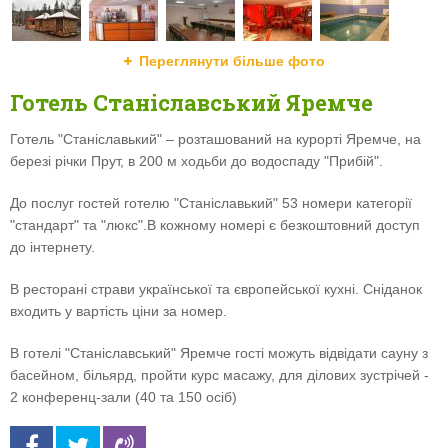
Переглянути більше фото
Готель Станіславський Яремче
Готель "Станіславький" – розташований на курорті Яремче, на
березі річки Прут, в 200 м ходьби до водоспаду "Прибій".
До послуг гостей готелю "Станіславький" 53 номери категорії
"стандарт" та "люкс".В кожному номері є безкоштовний доступ
до інтернету.
В ресторані страви української та європейської кухні. Сніданок
входить у вартість ціни за номер.
В готелі "Станіславський" Яремче гості можуть відвідати сауну з
басейном, більярд, пройти курс масажу, для ділових зустрічей -
2 конференц-зали (40 та 150 осіб)