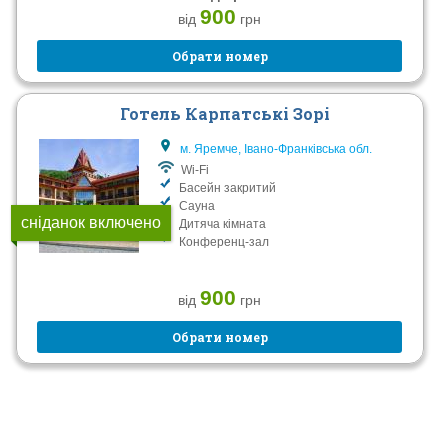
900
від
грн
Обрати номер
Готель Карпатські Зорі
м. Яремче, Івано-Франківська обл.
Wi-Fi
Басейн закритий
Сауна
сніданок включено
Дитяча кімната
Конференц-зал
900
від
грн
Обрати номер