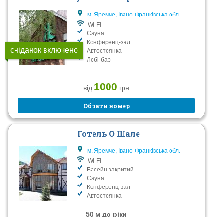
м. Яремче, Івано-Франківська обл.
Wi-Fi
Сауна
Конференц-зал
сніданок включено
Автостоянка
Лобі-бар
1000
від
грн
Обрати номер
Готель О Шале
м. Яремче, Івано-Франківська обл.
Wi-Fi
Басейн закритий
Сауна
Конференц-зал
Автостоянка
50 м до ріки