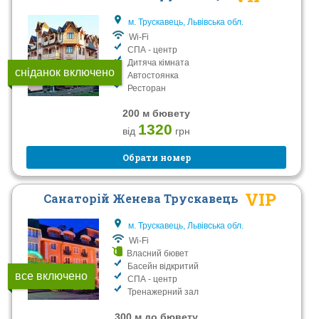
м. Трускавець, Львівська обл.
Wi-Fi
СПА - центр
Дитяча кімната
сніданок включено
Автостоянка
Ресторан
200 м бювету
1320
від
грн
Обрати номер
VIP
Санаторій Женева Трускавець
м. Трускавець, Львівська обл.
Wi-Fi
Власний бювет
Басейн відкритий
все включено
СПА - центр
Тренажерний зал
300 м до бювету