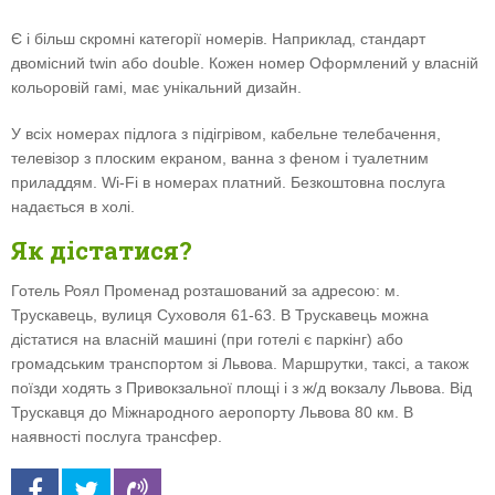
Є і більш скромні категорії номерів. Наприклад, стандарт
двомісний twin або double. Кожен номер Оформлений у власній
кольоровій гамі, має унікальний дизайн.
У всіх номерах підлога з підігрівом, кабельне телебачення,
телевізор з плоским екраном, ванна з феном і туалетним
приладдям. Wi-Fi в номерах платний. Безкоштовна послуга
надається в холі.
Як дістатися?
Готель Роял Променад розташований за адресою: м.
Трускавець, вулиця Суховоля 61-63. В Трускавець можна
дістатися на власній машині (при готелі є паркінг) або
громадським транспортом зі Львова. Маршрутки, таксі, а також
поїзди ходять з Привокзальної площі і з ж/д вокзалу Львова. Від
Трускавця до Міжнародного аеропорту Львова 80 км. В
наявності послуга трансфер.