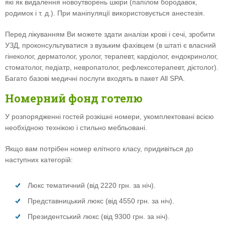
які як видалення новоутворень шкіри (папілом бородавок,
родимок і т. д.). При маніпуляції використовується анестезія.
Перед лікуванням Ви можете здати аналізи крові і сечі, зробити
УЗД, проконсультуватися з вузьким фахівцем (в штаті є власний
гінеколог, дерматолог, уролог, терапевт, кардіолог, ендокринолог,
стоматолог, педіатр, невропатолог, рефлексотерапевт, дієтолог).
Багато базові медичні послуги входять в пакет All SPA.
Номерний фонд готелю
У розпорядженні гостей розкішні номери, укомплектовані всією
необхідною технікою і стильно мебльовані.
Якщо вам потрібен номер елітного класу, придивіться до
наступних категорій:
Люкс тематичний (від 2220 грн. за ніч).
Представницький люкс (від 4550 грн. за ніч).
Президентський люкс (від 9300 грн. за ніч).