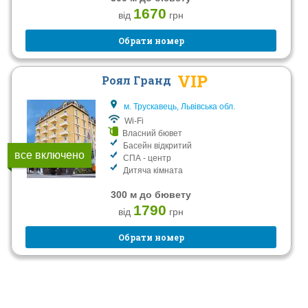
1670
від
грн
Обрати номер
VIP
Роял Гранд
м. Трускавець, Львівська обл.
Wi-Fi
Власний бювет
Басейн відкритий
все включено
СПА - центр
Дитяча кімната
300 м до бювету
1790
від
грн
Обрати номер