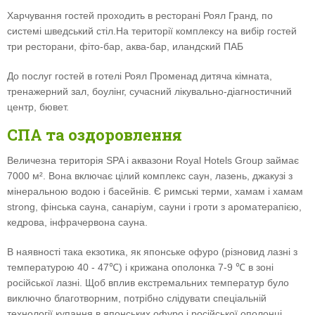
Харчування гостей проходить в ресторані Роял Гранд, по
системі шведський стіл.На території комплексу на вибір гостей
три ресторани, фіто-бар, аква-бар, иландский ПАБ
До послуг гостей в готелі Роял Променад дитяча кімната,
тренажерний зал, боулінг, сучасний лікувально-діагностичний
центр, бювет.
СПА та оздоровлення
Величезна територія SPA і аквазони Royal Hotels Group займає
7000 м². Вона включає цілий комплекс саун, лазень, джакузі з
мінеральною водою і басейнів. Є римські терми, хамам і хамам
strong, фінська сауна, санаріум, сауни і гроти з ароматерапією,
кедрова, інфрачервона сауна.
В наявності така екзотика, як японське офуро (різновид лазні з
температурою 40 - 47℃) і крижана ополонка 7-9 ℃ в зоні
російської лазні. Щоб вплив екстремальних температур було
виключно благотворним, потрібно слідувати спеціальній
технології купання в японських офуро і російської ополонці.