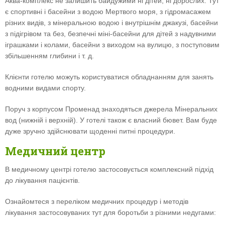
Аква-комплекс не залишить байдужими ні дітей, ні дорослих. Тут
є спортивні і басейни з водою Мертвого моря, з гідромасажем
різних видів, з мінеральною водою і внутрішнім джакузі, басейни
з підігрівом та без, безпечні міні-басейни для дітей з надувними
іграшками і колами, басейни з виходом на вулицю, з поступовим
збільшенням глибини і т. д.
Клієнти готелю можуть користуватися обладнанням для занять
водними видами спорту.
Поруч з корпусом Променад знаходяться джерела Мінеральних
вод (нижній і верхній). У готелі також є власний бювет. Вам буде
дуже зручно здійснювати щоденні питні процедури.
Медичний центр
В медичному центрі готелю застосовується комплексний підхід
до лікування пацієнтів.
Ознайомтеся з переліком медичних процедур і методів
лікування застосовуваних тут для боротьби з різними недугами: