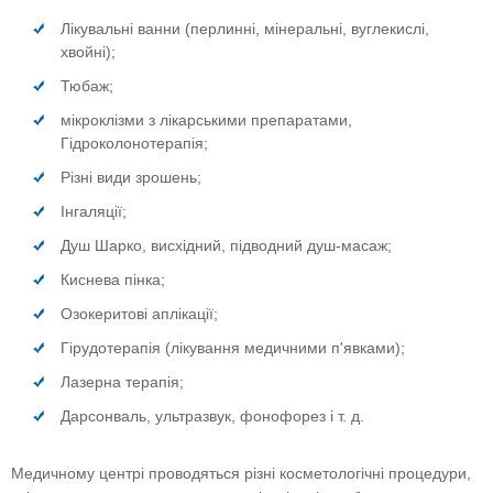
Лікувальні ванни (перлинні, мінеральні, вуглекислі,
хвойні);
Тюбаж;
мікроклізми з лікарськими препаратами,
Гідроколонотерапія;
Різні види зрошень;
Інгаляції;
Душ Шарко, висхідний, підводний душ-масаж;
Киснева пінка;
Озокеритові аплікації;
Гірудотерапія (лікування медичними п'явками);
Лазерна терапія;
Дарсонваль, ультразвук, фонофорез і т. д.
Медичному центрі проводяться різні косметологічні процедури,