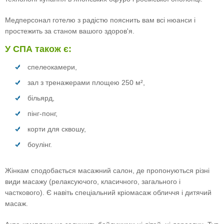
Медперсонал готелю з радістю пояснить вам всі нюанси і
простежить за станом вашого здоров'я.
У СПА також є:
спелеокамери,
зал з тренажерами площею 250 м²,
більярд,
пінг-понг,
корти для сквошу,
боулінг.
Жінкам сподобається масажний салон, де пропонуються різні
види масажу (релаксуючого, класичного, загального і
часткового). Є навіть спеціальний кріомасаж обличчя і дитячий
масаж.