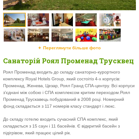
Переглянути більше фото
Санаторій Роял Променад Трусквец
Роял Променад входить до складу санаторно-курортного
комплексу Royal Hotels Group, який состоітіз 4-х корпусів:
Променад, Женева, Цезар, Роял Гранд СПА-центру. Всі корпуси
з'єднані між собою і СПА комплексом критим переходом.Роял
Променад Трускавець побудований в 2008 році. Номерний
фонд складається з 117 номерів класу стандарт і люкс.
До складу готелю входить сучасний СПА комплекс, який
складається з 15 саун і 11 басейнів. Є відкритий басейн з
підігрівом, який працює цілий рік.