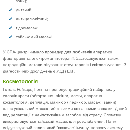
зони);
дитячий;
антицелюлітний;
гідромасаж;
тайськомий масажі.
У СПА-центрі чимало процедур для любителів апаратної
фізіотерапії та електромагнітотерапії. Застосовуються також
нетрадиційні методи лікування: стоунтерапія і світлолікування. З
діагностичних досліджень є УЗД і ЕКГ.
Косметологія
Готель Рейкарц Поляна пропонує традиційний набір послуг
салонів краси (обгортання, пілінги, маски, апаратна
косметологія, депіляція, манікюр / педикюр, масаж і ванни)
плюс унікальний масаж тибетськими співаючими чашами. Даний
вид релаксації є найпотужнішим засобом від стресу. Спочатку
використовується тайський масаж для розслаблення. Потім
слідує звуковий вплив, який "включає" імунну, нервову систему,