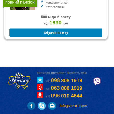
повний пансіон
Конференц-зал
Автостоянка
500 м до бювету
1630
від
грн
Обрати номер
Виникли питання? Дзвоніть нам
098
808 1919
+38
063
808 1919
+38
095
010 4644
+38
info@vse-ukr.com