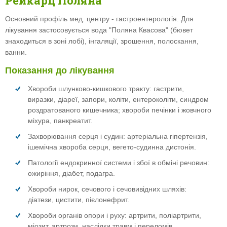
Рейкарц Поляна
Основний профіль мед. центру - гастроентерологія. Для
лікування застосовується вода "Поляна Квасова" (бювет
знаходиться в зоні лобі), інгаляції, зрошення, полоскання,
ванни.
Показання до лікування
Хвороби шлунково-кишкового тракту: гастрити,
виразки, діареї, запори, коліти, ентероколіти, синдром
роздратованого кишечника; хвороби печінки і жовчного
міхура, панкреатит.
Захворювання серця і судин: артеріальна гіпертензія,
ішемічна хвороба серця, вегето-судинна дистонія.
Патології ендокринної системи і збої в обміні речовин:
ожиріння, діабет, подагра.
Хвороби нирок, сечового і сечовивідних шляхів:
діатези, цистити, пієлонефрит.
Хвороби органів опори і руху: артрити, поліартрити,
міозит, артрози, наслідки травм і переломів,