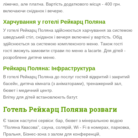
ліжечко, але платна. Вартість додаткового місця - 400 грн.
включаючи сніданок і вечерю.
Харчування у готелі Рейкарц Поляна
У готелі Рейкарц Поляна здійснюється харчування за системою
шведський стіл, сніданок і вечеря включені у вартість. Обід
здійснюється за системою комплексного меню. Також гості
гості зможуть замовити страви по меню a lacarte. Для дітей -
розроблене дитяче меню.
Рейкарц Поляна: Інфраструктура
В готелі Рейкарц Поляна до послуг гостей відкритий і закритий
басейн, дитяча кімната (з аніматорами), тренажерний зал,
бювет і медичний центр.
Влітку для дітей встановлюють батут.
Готель Рейкарц Поляна розваги
Є також наступні сервіси: бар, бювет з мінеральною водою
"Поляна Квасова", сауна, солярій, Wi - Fi в номерах, парковка,
Пральня, Бізнес-зона з залом для конференцій,