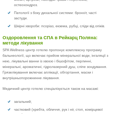
остеохондроз.
Патології з боку дихальної системи: бронхіт, часті
застуди.
Шкірні хвороби: псоріаз, екзема, рубці, сліди від опіків.
Оздоровлення та СПА в Рейкарц Поляна:
методи лікування
SPA Wellness центр готелю пропонує комплексну програму
бальнеології, що включає прийом мінеральної води, інгаляції з
нею, лікувальні ванни із хвоєю і бішофітом, перлинні,
мінеральні, ароматичні, гідролазерний душ, сліпе зондування.
Грязелікування включає аплікації, обгортання, маски і
внутрішньопорожнинне лікування.
Медичний центр готелю спеціалізується також на масажі:
загальний;
частковий (хребта, обличчя, рук і ніг, стоп, комірцевої