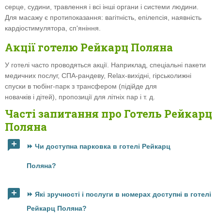
серце, судини, травлення і всі інші органи і системи людини.
Для масажу є протипоказання: вагітність, епілепсія, наявність
кардіостимулятора, сп'яніння.
Акції готелю Рейкарц Поляна
У готелі часто проводяться акції. Наприклад, спеціальні пакети
медичних послуг, СПА-рандеву, Relax-вихідні, гірськолижні
спуски в тюбінг-парк з трансфером (підійде для
новачків і дітей), пропозиції для літніх пар і т. д.
Часті запитання про Готель Рейкарц
Поляна
⏩ Чи доступна парковка в готелі Рейкарц
Поляна?
⏩ Які зручності і послуги в номерах доступні в готелі
Рейкарц Поляна?