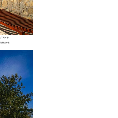
ляне.
раине.