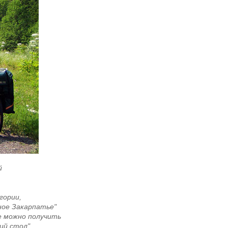
й
гории,
ное Закарпатье"
де можно получить
ий стол"