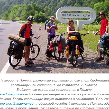
На курорте Поляна, различные варианты отдыха, от бюджетно
гостиницы или санатория до комплекса VIP класса.
Бюджетные варианты размещения в Поляне:
ль Смеричка
предлагает размещение в номерах различной кате
дачено. Гости гостиницы могут питаться в санатории "Солнеч
лнечное Закарпатье
- недорогой лечебный комплекс в Поляне, г
ые условия проживания, 3-х разовое питание по системе "шведск