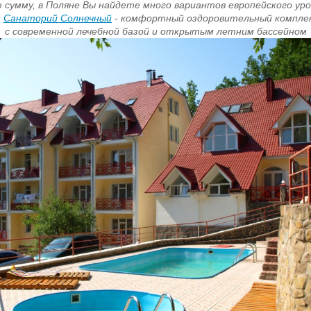
 сумму, в Поляне Вы найдете много вариантов европейского ур
.
Санаторий Солнечный
- комфортный оздоровительный компле
с современной лечебной базой и открытым летним бассейном