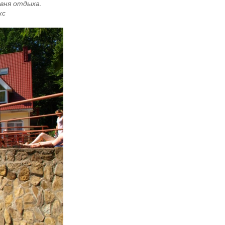
овня отдыха.
кс