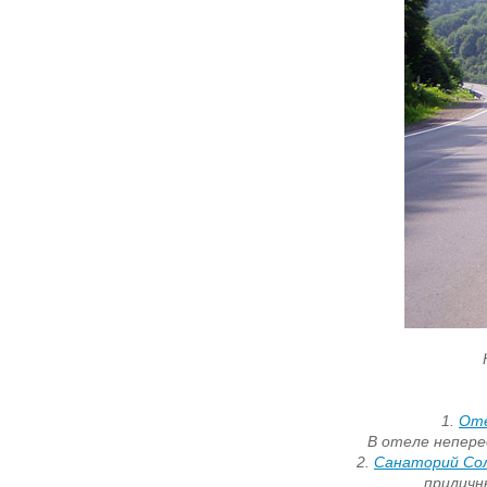
1.
Оте
В отеле непере
2.
Санаторий Со
приличн