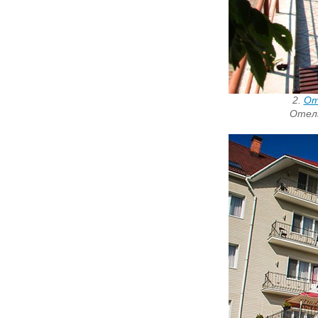
2.
От
Отель