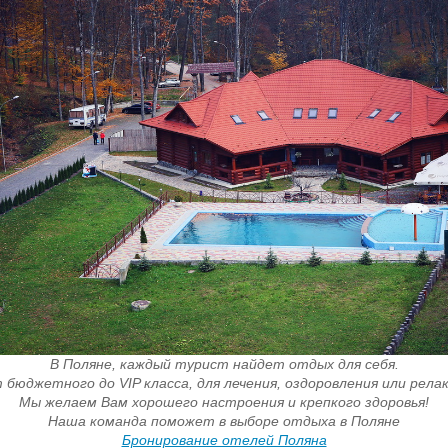
В Поляне, каждый турист найдет отдых для себя.
 бюджетного до VIP класса, для лечения, оздоровления или релак
Мы желаем Вам хорошего настроения и крепкого здоровья!
Наша команда поможет в выборе отдыха в Поляне
Бронирование отелей Поляна