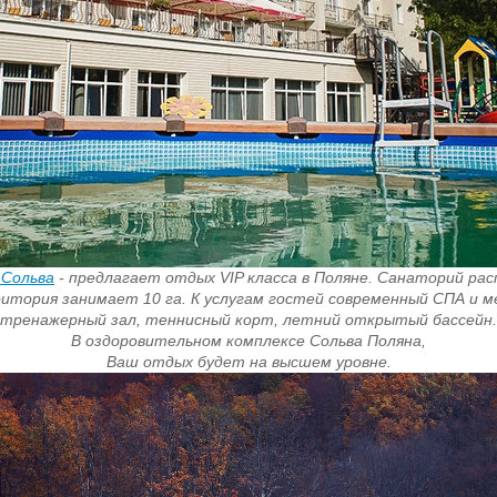
 Сольва
- предлагает отдых VIP класса в Поляне. Санаторий рас
итория занимает 10 га. К услугам гостей современный СПА и м
тренажерный зал,
теннисный корт, летний открытый бассейн.
В оздоровительном комплексе Сольва Поляна,
Ваш отдых будет на высшем уровне.