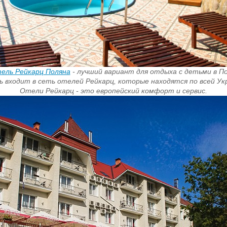
ель Рейкарц Поляна
- лучший вариант для отдыха с детьми в По
 входит в сеть отелей Рейкарц, которые находятся по всей Ук
Отели Рейкарц - это европейский комфорт и сервис.