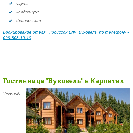
сауна;
калдариум;
фитнес-зал.
Бронирование отеля " Рэдиссон Блу" Буковель по телефону -
098-808-19-19
Гостинница "Буковель" в Карпатах
Уютный