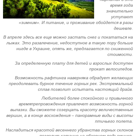
время года
значительно
уступают
«зимним». И питание, и проживание обойдется в разы
дешевле.
В апреле здесь все еще можно застать снег и покататься на
лыжах. Это развлечение, недоступное в такую пору больше
нигде в Украине, опять же, предлагается по сниженной
стоимости.
За определенную плату для детей и взрослых доступен
прокат велосипедов.
Возможность рафтинга наверняка обрадует желающих
преодолевать бурное течение горных рек. Экстремальный
сплав позволит испытать настоящий драйв.
Любителей более спокойного и привычного
времяпрепровождения привлечет возможность горной
вылазки. Вы сможете созерцать красоту величественных
вершин, а в конце восхождения – панорамные виды с высоты
птичьего полета.
Насладиться красотой весеннего убранства горных склонов
позволит катание на обзорном подъемнике.