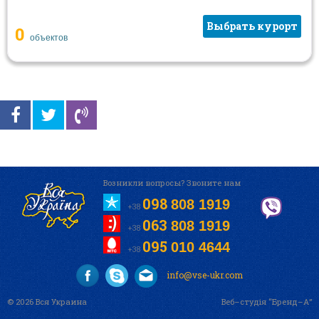
Выбрать курорт
0
объектов
Возникли вопросы? Звоните нам
098
808 1919
+38
063
808 1919
+38
095
010 4644
+38
info@vse-ukr.com
© 2026 Вся Украина
Веб–студія “Бренд–А”