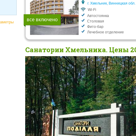
г. Хмельник, Винницкая обл.
Wi-Fi
Автостоянка
все включено
Столовая
раметры
Фито-бар
Лечебное отделение
Санатории Хмельника. Цены 2