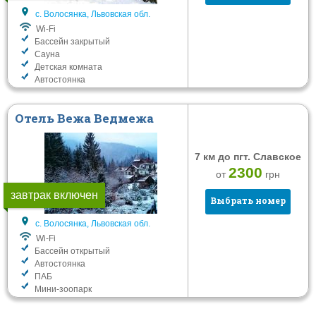
Услуги
с. Волосянка, Львовская обл.
Wi-Fi
Wi-Fi
Бассейн закрытый
Сауна
Бассейн открытый
Детская комната
Бассейн закрытый
Автостоянка
Сауна
Отель Вежа Ведмежа
Детская комната
Автостоянка
7 км до пгт. Славское
2300
Фильтровать
от
грн
завтрак включен
Выбрать номер
с. Волосянка, Львовская обл.
Wi-Fi
Бассейн открытый
Автостоянка
ПАБ
Мини-зоопарк