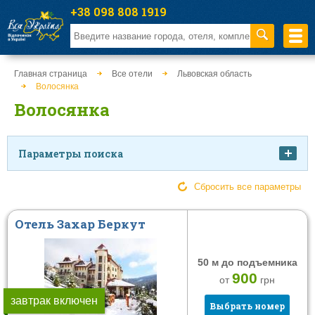
+38 098 808 1919
Главная страница
Все отели
Львовская область
Волосянка
Волосянка
Параметры поиска
Цена
Сбросить все параметры
Отель Захар Беркут
от
к
50 м до подъемника
Питание
Тип заведения
900
от
грн
Завтрак
Отель
завтрак включен
Выбрать номер