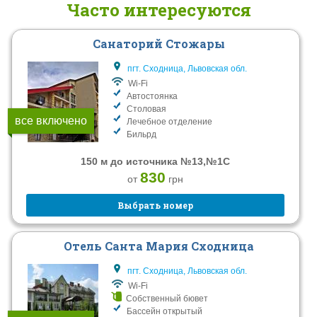
Часто интересуются
Санаторий Стожары
пгт. Сходница, Львовская обл.
Wi-Fi
Автостоянка
Столовая
все включено
Лечебное отделение
Бильрд
150 м до источника №13,№1С
830
от
грн
Выбрать номер
Отель Санта Мария Сходница
пгт. Сходница, Львовская обл.
Wi-Fi
Собственный бювет
Бассейн открытый