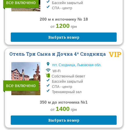
все включено
Бассейн закрытый
СПА - центр
200 м к источнику № 18
1200
от
грн
Выбрать номер
VIP
Отель Три Сына и Дочка 4* Сходница
пгт. Сходница, Львовская обл.
Wi-Fi
Собственный бювет
Бассейн закрытый
все включено
СПА - центр
Тренажерный зал
350 м до источника №1
1400
от
грн
Выбрать номер