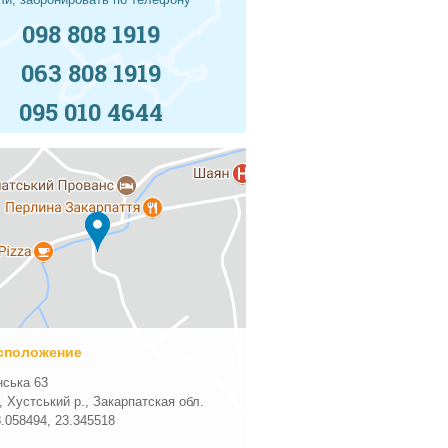
098 808 1919
063 808 1919
095 010 4644
сположение
ська 63
, Хустський р., Закарпатская обл.
8.058494
,
23.345518