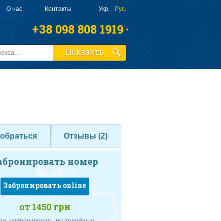
О нас
Контакты
Укр.
Рус.
+38 098 808 1919
+38 063 808 1919
Показать
+38 095 010 4644
Заказать звонок
добраться
Отзывы (
2
)
абронировать номер
Забронировать online
от 1450 грн
ли, забронировать по телефону