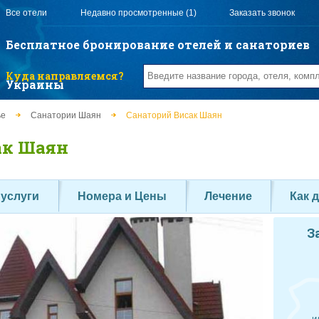
Все отели
Недавно просмотренные (1)
Заказать звонок
Бесплатное бронирование отелей и санаториев
Куда направляемся?
Украины
ье
Санатории Шаян
Санаторий Висак Шаян
ак Шаян
 услуги
Номера и Цены
Лечение
Как 
З
и