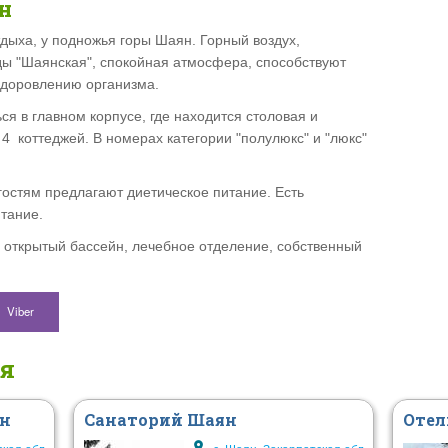
н
тдыха, у подножья горы Шаян. Горный воздух,
ы "Шаянская", спокойная атмосфера, способствуют
здоровлению организма.
ся в главном корпусе, где находится столовая и
 4 коттеджей. В номерах категории "полулюкс" и "люкс"
гостям предлагают диетическое питание. Есть
тание.
" открытый бассейн, л
ечебное отделение, собственный
Viber
ся
ян
Санаторий Шаян
Отел