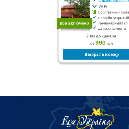
с. Шаян, Закарпат
Wi-Fi
Собственный бюв
Бассейн открытый
все включено
Тренажерный зал
Детская комната
2 км до центра
990
от
грн
Выбрать номер