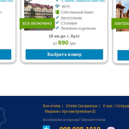
ская обл.
с. Шаян, Закарпатская обл.
Wi-Fi
ет
Собственный бювет
Автостоянка
все включено
завтра
Столовая
Лечебное отделение
18 км до г. Хуст
690
от
грн
Выбрать номер
Все отели
Отели Сходницы
О нас
Cотру
Недавно просмотренные (1)
Возникли вопросы? Звоните нам