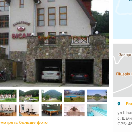
Ра
ул Шаян
с. Шаян
смотреть больше фото
GPS:
4