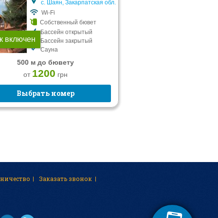
с. Шаян, Закарпатская обл.
Wi-Fi
Собственный бювет
Бассейн открытый
к включен
Бассейн закрытый
Сауна
500 м до бювету
1200
от
грн
Выбрать номер
дничество
Заказать звонок