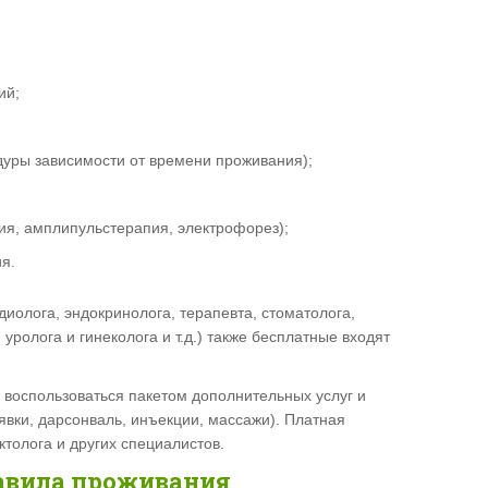
ий;
дуры зависимости от времени проживания);
ия, амплипульстерапия, электрофорез);
я.
диолога, эндокринолога, терапевта, стоматолога,
 уролога и гинеколога и т.д.) также бесплатные входят
 воспользоваться пакетом дополнительных услуг и
вки, дарсонваль, инъекции, массажи). Платная
ктолога и других специалистов.
авила проживания