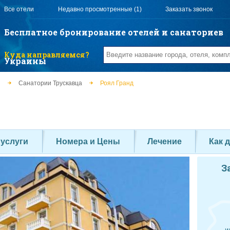
Все отели
Недавно просмотренные (1)
Заказать звонок
Бесплатное бронирование отелей и санаториев
Куда направляемся?
Украины
ы
Санатории Трускавца
Роял Гранд
 услуги
Номера и Цены
Лечение
Как 
З
и