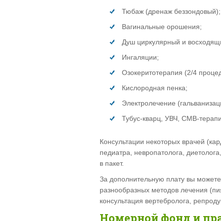
Тюбаж (дренаж беззондовый);
Вагинальные орошения;
Душ циркулярный и восходящ
Ингаляции;
Озокеритотерапия (2/4 проце
Кислородная пенка;
Электролечение (гальванизац
Тубус-кварц, УВЧ, СМВ-терапи
Консультации некоторых врачей (кар
педиатра, невропатолога, диетолога,
в пакет.
За дополнительную плату вы можете
разнообразных методов лечения (пия
консультация вертебролога, репроду
Номерной фонд и пр