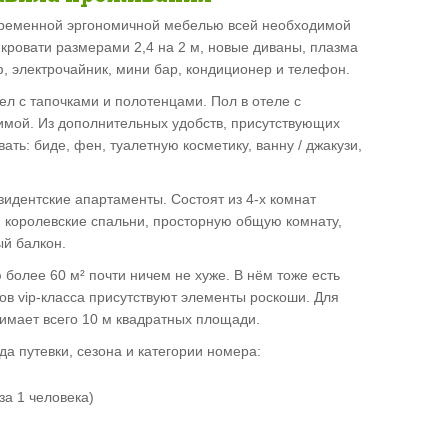
временной эргономичной мебелью всей необходимой
кровати размерами 2,4 на 2 м, новые диваны, плазма
, электрочайник, мини бар, кондиционер и телефон.
л с тапочками и полотенцами. Пол в отеле с
имой. Из дополнительных удобств, присутствующих
ать: биде, фен, туалетную косметику, ванну / джакузи,
идентские апартаменты. Состоят из 4-х комнат
 королевские спальни, просторную общую комнату,
ый балкон.
олее 60 м² почти ничем не хуже. В нём тоже есть
ров vip-класса присутствуют элементы роскоши. Для
имает всего 10 м квадратных площади.
да путевки, сезона и категории номера:
 за 1 человека)