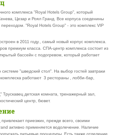
ец
ичного комплекса "Royal Hotels Group", который
Женева, Цезар и Роял Гранд. Все корпуса соеденины
ереходом. "Royal Hotels Group" - это комплекс VIP
остроен в 2011 году., самый новый корпус комплекса.
ров премиум класса. СПА-центр комплекса состоит из
открытый бассейн с подогревом, который работает
 системе "шведский стол". На выбор гостей завтраки
 комплеска работают 3 рестораны , лобби-бар,
д" Трускавец детская комната, тренажерный зал,
остический центр, бювет.
ение
 привлекает приезжих, прежде всего, своими
rand активно применяется водолечение. Наличие
ропускать питьевые процедуры. Есть также отделение