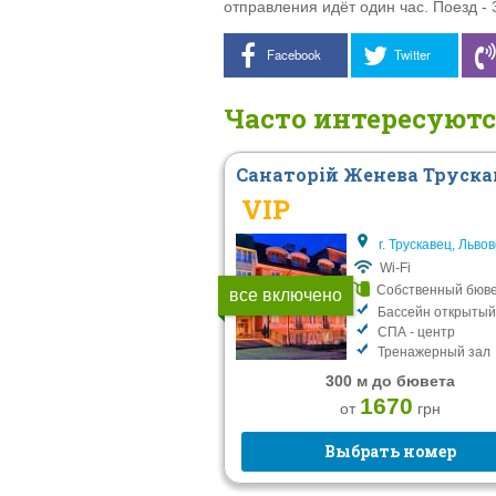
отправления идёт один час. Поезд - 3
Facebook
Twitter
Часто интересуют
Санаторій Женева Труска
VIP
г. Трускавец, Львов
Wi-Fi
Собственный бюв
все включено
Бассейн открытый
СПА - центр
Тренажерный зал
300 м до бювета
1670
от
грн
Выбрать номер