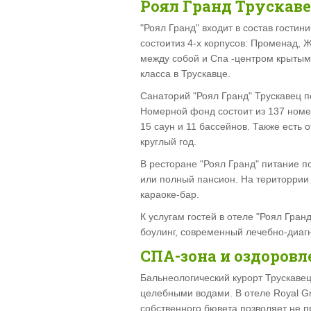
Роял Гранд Трускав
"Роял Гранд" входит в состав гостин
состоитиз 4-х корпусов: Променад, 
между собой и Спа -центром крытым п
класса в Трускавце.
Санаторий "Роял Гранд" Трускавец п
Номерной фонд состоит из 137 номе
15 саун и 11 бассейнов. Также есть 
круглый год.
В ресторане "Роял Гранд" питание по
или полный пансион. На територрии
караоке-бар.
К услугам гостей в отеле "Роял Гран
боулинг, современный лечебно-диагн
СПА-зона и оздоровл
Бальнеологический курорт Трускавец
целебными водами. В отеле Royal G
собственного бювета позволяет не п