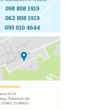
098 808 1919
063 808 1919
095 010 4644
сположение
воля 61-63
кавец, Львовская обл.
9.276462
,
23.496615