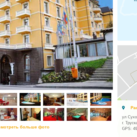
Ра
ул Сухо
г. Трус
смотреть больше фото
GPS:
4