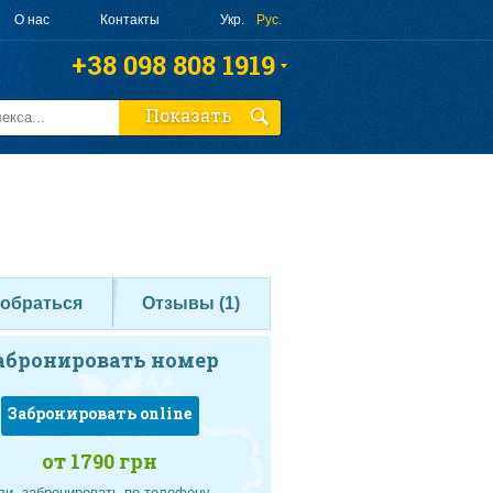
О нас
Контакты
Укр.
Рус.
+38 098 808 1919
+38 063 808 1919
Показать
+38 095 010 4644
Заказать звонок
добраться
Отзывы (
1
)
абронировать номер
Забронировать online
от 1790 грн
ли, забронировать по телефону