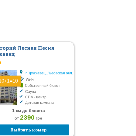
торий Лесная Песня
кавец
P
г. Трускавец, Львовская обл.
Wi-Fi
10+1=10
Собственный бювет
Сауна
СПА - центр
Детская комната
1 км до бювета
2390
от
грн
Выбрать номер