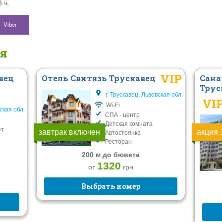
 ч.
Viber
ся
VIP
вец
Отель Свитязь Трускавец
Сана
Трус
г. Трускавец, Львовская обл.
VI
Wi-Fi
ская обл.
СПА - центр
Детская комната
ет
завтрак включен
акция 
Автостоянка
Ресторан
200 м до бювета
1320
от
грн
Выбрать номер