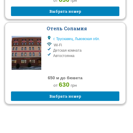
от
грн
Выбрать номер
Отель Соламия
г. Трускавец, Львовская обл.
Wi-Fi
Детская комната
Автостоянка
650 м до бювета
630
от
грн
Выбрать номер