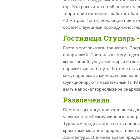
гор. Зал рассчитан на 56 посетителе
территории гостиницы работает бар.
40 метрах. Гости, желающие пригото
соответствующими принадлежностя
Гостиница Ступарь -
Гости могут заказать трансфер. Пре
и парковкой. Постояльцы могут сдат
ксерокопией, услугами стирки и гл
порезвиться на батуте. В отеле ест
могут принимать минеральные ванн
функционируют плавательный (в 40 
взять напрокат горнолыжное снаряже
Развлечения
Постояльцы могут провести часы дос
услугам гостей экскурсионные прогр
Туристам предлагается взять напро
красотами местной природы, посети
архитектуры. В зимнее время предла