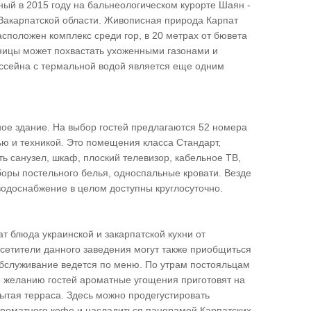
нный в 2015 году на бальнеологическом курорте Шаян -
 Закарпатской области. Живописная природа Карпат
асположен комплекс среди гор, в 20 метрах от бювета
ницы может похвастать ухоженными газонами и
ссейна с термальной водой является еще одним
ное здание. На выбор гостей предлагаются 52 номера
 и техникой. Это помещения класса Стандарт,
ть санузел, шкаф, плоский телевизор, кабельное ТВ,
боры постельного белья, односпальные кровати. Везде
 водоснабжение в целом доступны круглосуточно.
т блюда украинской и закарпатской кухни от
етители данного заведения могут также приобщиться
бслуживание ведется по меню. По утрам постояльцам
о желанию гостей ароматные угощения приготовят на
рытая терраса. Здесь можно продегустировать
ароматного кофе и насладиться панорамой Карпатских