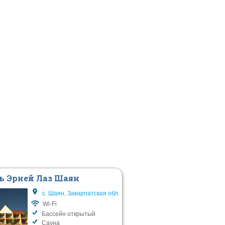
ь Эрней Лаз Шаян
с. Шаян, Закарпатская обл.
Wi-Fi
Бассейн открытый
Сауна