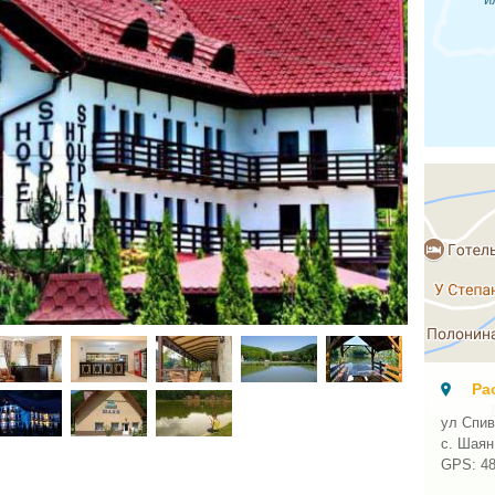
Ра
ул Спив
с. Шаян
GPS:
4