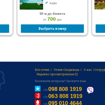
Кафе
50 м до бювета
700
от
грн
Выбрать номер
Все отели
Отели Сходницы
О нас
Cотру
Недавно просмотренные (1)
Возникли вопросы? Звоните нам
098
808 1919
+38
063
808 1919
+38
095
010 4644
+38