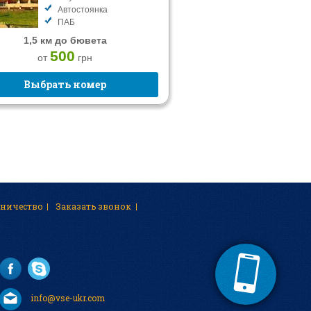
Автостоянка
ПАБ
1,5 км до бювета
500
от
грн
Выбрать номер
дничество
Заказать звонок
info@vse-ukr.com