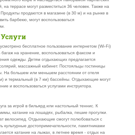
й, на террасе могут разместиться 36 человек. Также на
 Продукты продаются в магазине (в 30 м) и на рынке в
вить барбекю, могут воспользоваться
ми.
 Услуги
дусмотрено бесплатное пользование интернетом (Wi-Fi)
ь багаж на хранение, воспользоваться факсом и
ажения одежды. Детям отдыхающих предлагается
ь солярий, массажный кабинет. Постояльцы гостиницы
ы. На большем или меньшем расстоянии от отеля
м) и термальный (в 7 км) бассейны. Отдыхающие могут
ние и воспользоваться услугами инструктора.
уга за игрой в бильярд или настольный теннис. К
аммы, катание на лошадях, рыбалка, пешие прогулки.
кат велосипед. Отдыхающие смогут полюбоваться с
ть культурные достопримечательности, памятниками
гается катание на лыжах, в летнее время - отдых на