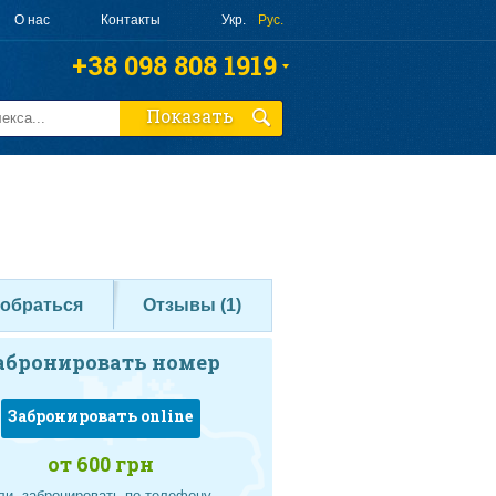
О нас
Контакты
Укр.
Рус.
+38 098 808 1919
+38 063 808 1919
Показать
+38 095 010 4644
Заказать звонок
добраться
Отзывы (
1
)
абронировать номер
Забронировать online
от 600 грн
ли, забронировать по телефону