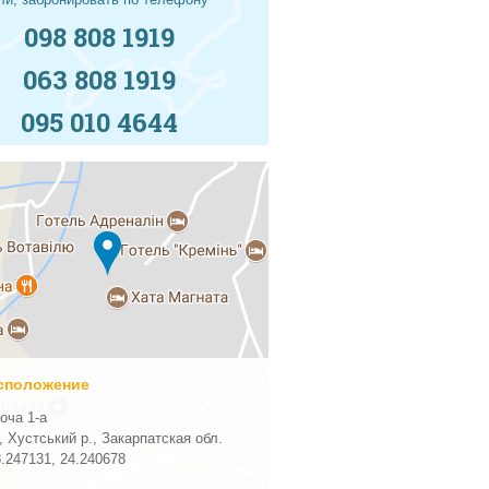
098 808 1919
063 808 1919
095 010 4644
сположение
оча 1-а
, Хустський р., Закарпатская обл.
8.247131
,
24.240678