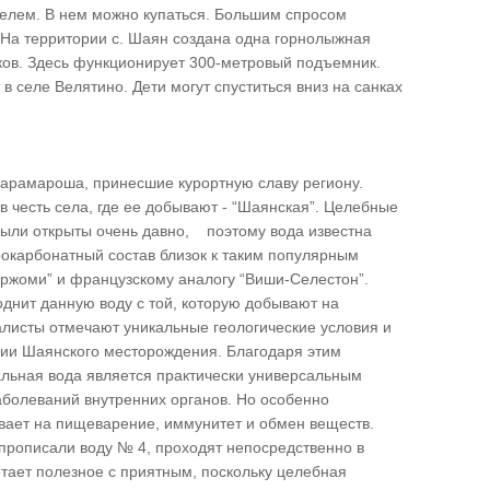
телем. В нем можно купаться. Большим спросом
 На территории с. Шаян создана одна горнолыжная
ков. Здесь функционирует 300-метровый подъемник.
в селе Велятино. Дети могут спуститься вниз на санках
Марамароша, принесшие курортную славу региону.
 честь села, где ее добывают - “Шаянская”. Целебные
были открыты очень давно, поэтому вода известна
рокарбонатный состав близок к таким популярным
Боржоми” и французскому аналогу “Виши-Селестон”.
днит данную воду с той, которую добывают на
листы отмечают уникальные геологические условия и
рии Шаянского месторождения. Благодаря этим
льная вода является практически универсальным
аболеваний внутренних органов. Но особенно
ывает на пищеварение, иммунитет и обмен веществ.
 прописали воду № 4, проходят непосредственно в
тает полезное с приятным, поскольку целебная