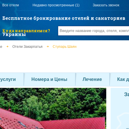
Все отели
Недавно просмотренные (1)
Заказать звонок
Бесплатное бронирование отелей и санаториев
Куда направляемся?
Украины
ье
Отели Закарпатья
Ступарь Шаян
 услуги
Номера и Цены
Лечение
Как 
З
и