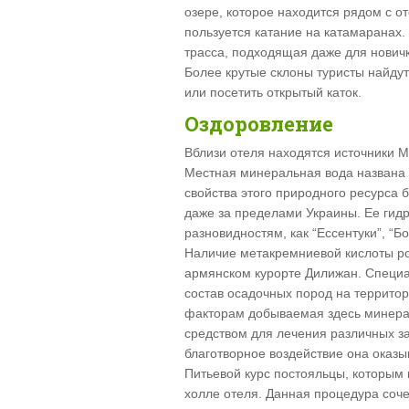
озере, которое находится рядом с о
пользуется катание на катамаранах.
трасса, подходящая даже для нович
Более крутые склоны туристы найдут 
или посетить открытый каток.
Оздоровление
Вблизи отеля находятся источники 
Местная минеральная вода названа в
свойства этого природного ресурса 
даже за пределами Украины. Ее гид
разновидностям, как “Ессентуки”, “
Наличие метакремниевой кислоты ро
армянском курорте Дилижан. Специа
состав осадочных пород на террито
факторам добываемая здесь минера
средством для лечения различных з
благотворное воздействие она оказ
Питьевой курс постояльцы, которым
холле отеля. Данная процедура соче