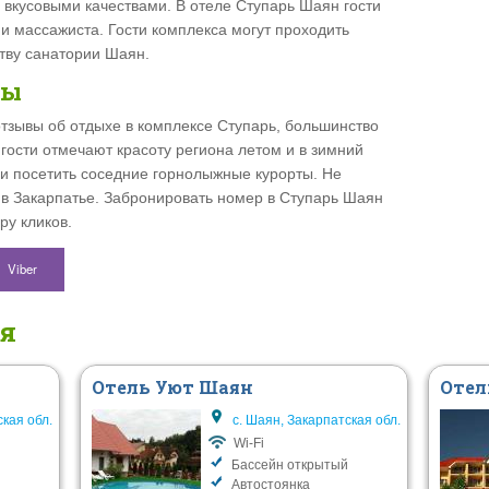
 вкусовыми качествами. В отеле Ступарь Шаян гости
ми массажиста. Гости комплекса могут проходить
тву санатории Шаян.
вы
тзывы об отдыхе в комплексе Ступарь, большинство
гости отмечают красоту региона летом и в зимний
 и посетить соседние горнолыжные курорты. Не
 в Закарпатье. Забронировать номер в Ступарь Шаян
ру кликов.
Viber
ся
Отель Уют Шаян
Отел
ская обл.
с. Шаян, Закарпатская обл.
Wi-Fi
Бассейн открытый
Автостоянка