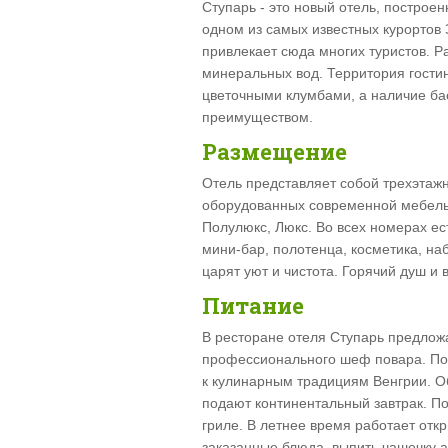
Ступарь - это новый отель, построе
одном из самых известных курортов
привлекает сюда многих туристов. Р
минеральных вод. Территория гости
цветочными клумбами, а наличие ба
преимуществом.
Размещение
Отель представляет собой трехэтаж
оборудованных современной мебелью
Полулюкс, Люкс. Во всех номерах ес
мини-бар, полотенца, косметика, на
царят уют и чистота. Горячий душ и
Питание
В ресторане отеля Ступарь предложа
профессионального шеф повара. Пос
к кулинарным традициям Венгрии. О
подают континентальный завтрак. П
гриле. В летнее время работает отк
заказанные блюда, выпить чашечку 