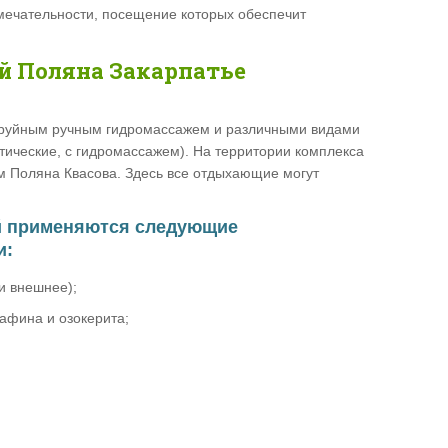
мечательности, посещение которых обеспечит
й Поляна Закарпатье
руйным ручным гидромассажем и различными видами
тические, с гидромассажем). На территории комплекса
ом Поляна Квасова. Здесь все отдыхающие могут
й применяются следующие
и:
и внешнее);
афина и озокерита;