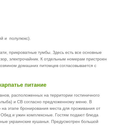
ий и полулюкс).
ти, прикроватные тумбы. Здесь есть все основные
визор, электрочайник. К отдельным номерам пристроен
хозяином домашних питомцев согласовывается с
карпатье питание
ранов, расположенных на территории гостиничного
Колыба) и СВ согласно предложенному меню. В
о на этапе бронирования места для проживания от
. Обед и ужин комплексные. Гостям подают блюда
рные украинские кушанья. Предусмотрен большой