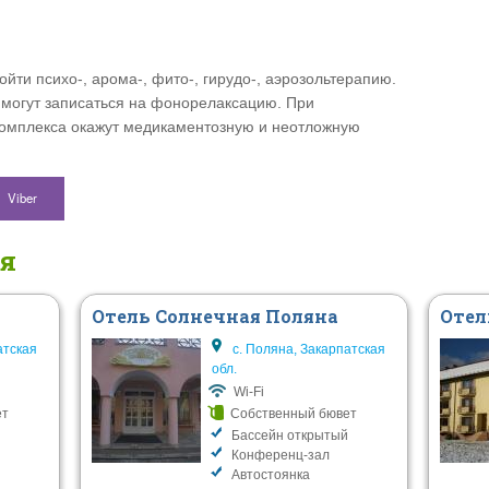
ти психо-, арома-, фито-, гирудо-, аэрозольтерапию.
 могут записаться на фонорелаксацию. При
комплекса окажут медикаментозную и неотложную
Viber
ся
Отель Солнечная Поляна
Отел
атская
с. Поляна, Закарпатская
обл.
Wi-Fi
ет
Собственный бювет
Бассейн открытый
Конференц-зал
Автостоянка