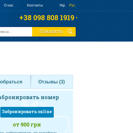
О нас
Контакты
Укр.
Рус.
+38 098 808 1919
+38 063 808 1919
Показать
+38 095 010 4644
Заказать звонок
добраться
Отзывы (
3
)
абронировать номер
Забронировать online
от 900 грн
ли, забронировать по телефону