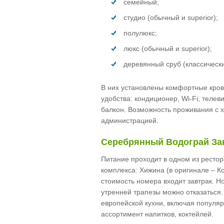
семейный;
студио (обычный и superior);
полулюкс;
люкс (обычный и superior);
деревянный сруб (классическ
В них установлены комфортные крова
удобства: кондиционер, Wi-Fi, теле
балкон. Возможность проживания с 
администрацией.
Серебрянный Водограй За
Питание проходит в одном из ресто
комплекса: Хижина (в оригинале – 
стоимость номера входит завтрак. Н
утренней трапезы можно отказаться
европейской кухни, включая популя
ассортимент напитков, коктейлей.