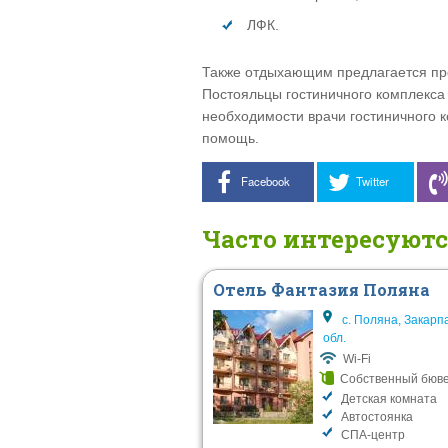
ЛФК.
Также отдыхающим предлагается прой
Постояльцы гостиничного комплекса
необходимости врачи гостиничного 
помощь.
Facebook
Twitter
Часто интересуют
Отель Фантазия Поляна
с. Поляна, Закарп
обл.
Wi-Fi
Собственный бюв
Детская комната
Автостоянка
СПА-центр