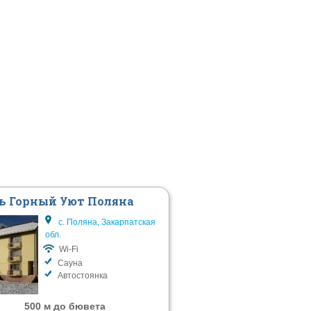
ь Горный Уют Поляна
с. Поляна, Закарпатская
обл.
Wi-Fi
Сауна
Автостоянка
500 м до бювета