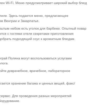
упен Wi-Fi. Меню предусматривает широкий выбор блюд
тиле. Здесь подается меню, предлагающее
м Венгрии и Закарпатья.
крытым небом есть уголок для барбекю. Опытный повар
тся с гостями отеля секретами приготовления
добрать подходящий соус к ароматным блюдам.
грай Поляна могут воспользоваться услугами
олога.
ойти доврачебное, врачебное, лабораторное
агается хранение багажа и ценных вещей, факс/
сервис. Для проведения разных мероприятий
борудование.