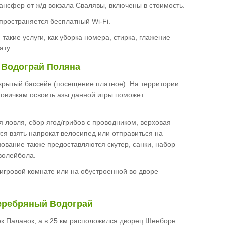
трансфер от ж/д вокзала Свалявы, включены в стоимость.
пространяется бесплатный Wi-Fi.
акие услуги, как уборка номера, стирка, глажение
ату.
й Водограй Поляна
ткрытый бассейн (посещение платное). На территории
новичкам освоить азы данной игры поможет
 ловля, сбор ягод/грибов с проводником, верховая
ся взять напрокат велосипед или отправиться на
ование также предоставляются скутер, санки, набор
волейбола.
 игровой комнате или на обустроенной во дворе
Серебряный Водограй
ок Паланок, а в 25 км расположился дворец Шенборн.