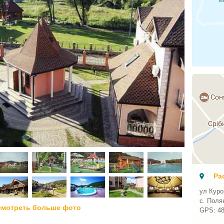
Ра
ул Куро
с. Поля
смотреть больше фото
GPS:
4