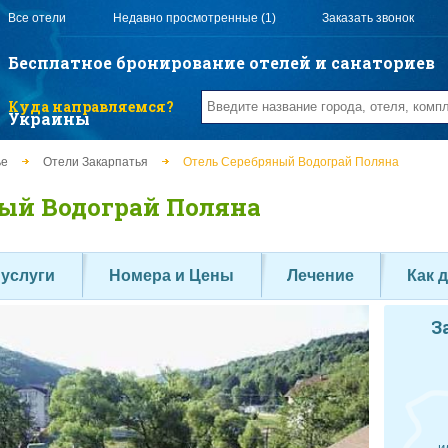
Все отели
Недавно просмотренные (1)
Заказать звонок
Бесплатное бронирование отелей и санаториев
Куда направляемся?
Украины
ье
Отели Закарпатья
Отель Серебряный Водограй Поляна
ый Водограй Поляна
 услуги
Номера и Цены
Лечение
Как 
З
и