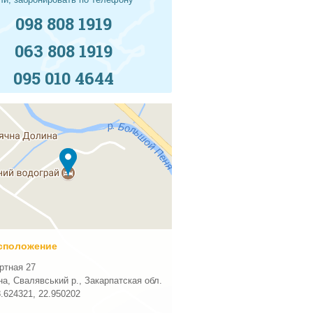
098 808 1919
063 808 1919
095 010 4644
сположение
ртная 27
на, Свалявський р., Закарпатская обл.
8.624321
,
22.950202