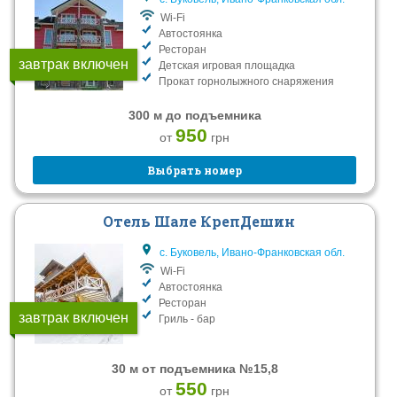
Wi-Fi
Автостоянка
Ресторан
завтрак включен
Детская игровая площадка
Прокат горнолыжного снаряжения
300 м до подъемника
950
от
грн
Выбрать номер
Отель Шале КрепДешин
с. Буковель, Ивано-Франковская обл.
Wi-Fi
Автостоянка
Ресторан
завтрак включен
Гриль - бар
30 м от подъемника №15,8
550
от
грн