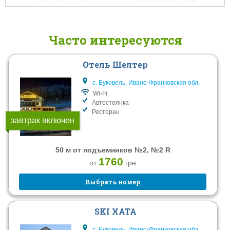
Часто интересуются
Отель Шелтер
с. Буковель, Ивано-Франковская обл.
Wi-Fi
Автостоянка
Ресторан
завтрак включен
50 м от подъемников №2, №2 R
1760
от
грн
Выбрать номер
SKI XATA
с. Буковель, Ивано-Франковская обл.