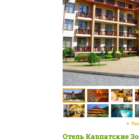
По
Отель Карпатские З