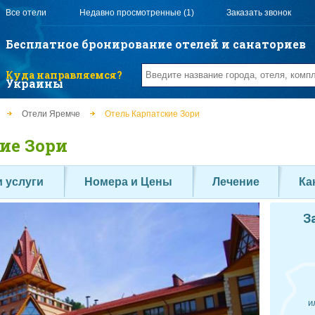
Все отели
Недавно просмотренные (1)
Заказать звонок
Бесплатное бронирование отелей и санаториев
Куда направляемся?
Украины
Отели Яремче
Отель Карпатские Зори
ие Зори
 услуги
Номера и Цены
Лечение
Ка
З
и