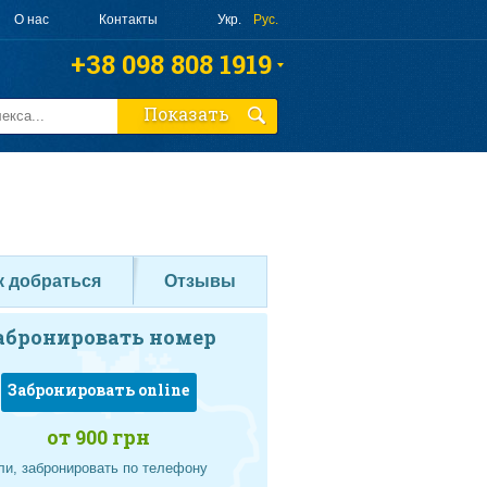
О нас
Контакты
Укр.
Рус.
+38 098 808 1919
+38 063 808 1919
Показать
+38 095 010 4644
Заказать звонок
к добраться
Отзывы
абронировать номер
Забронировать online
от 900 грн
ли, забронировать по телефону