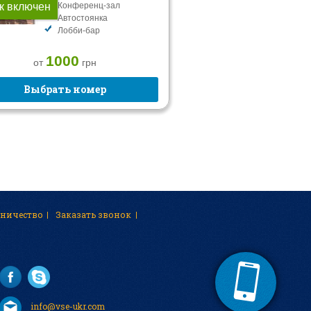
к включен
Конференц-зал
Автостоянка
Лобби-бар
1000
от
грн
Выбрать номер
дничество
Заказать звонок
info@vse-ukr.com