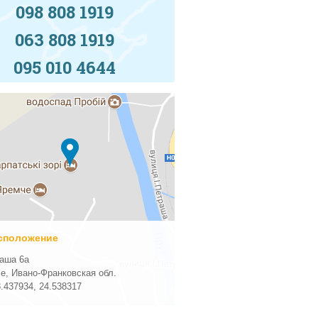
098 808 1919
063 808 1919
095 010 4644
сположение
аша 6а
че, Ивано-Франковская обл.
8.437934
,
24.538317