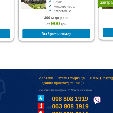
Сауна
завтра
Конференц-зал
Автостоянка
300 м до реки
900
от
грн
Выбрать номер
Все отели
Отели Сходницы
О нас
Cотру
Недавно просмотренные (1)
Возникли вопросы? Звоните нам
098
808 1919
+38
063
808 1919
+38