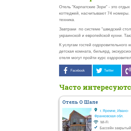
Отель "Карпатские Зори" - это отдых
коттеджей, насчитывают 74 номеры.
техника.
Завтраки по системе "шведский стол
украинской и европейской кухни. Та
К услугам гостей оздоровительного 
детская комната, бильярд, экскурс
отеля могут пройти курс оздоровите
Facebook
Twitter
Часто интересуют
Отель О Шале
г. Яремче, Ивано-
Франковская обл.
Wi-Fi
Бассейн закрытый