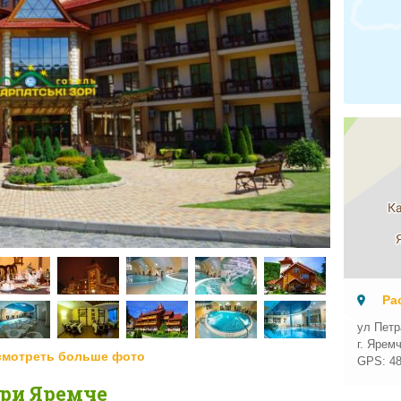
Ра
ул Петр
г. Ярем
смотреть больше фото
GPS:
4
ори Яремче