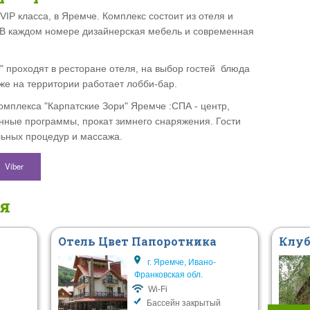
 VIP класса, в Яремче. Комплекс состоит из отеля и
 В каждом номере дизайнерская мебель и современная
" проходят в
ресторане отеля, на выбор гостей блюда
кже на территории работает лобби-бар.
комплекса "Карпатские Зори" Яремче :СПА - центр,
ионные программы, прокат зимнего снаряжения.
Гости
льных процедур и массажа.
Viber
ся
Отель Цвет Папоротника
Клуб
г. Яремче, Ивано-
Франковская обл.
Wi-Fi
Бассейн закрытый