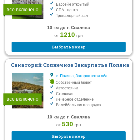
Бассейн открытый
все включено
СПА - центр
Тренажерный зал
10 км до г. Свалява
1210
от
грн
Выбрать номер
Санаторий Солнечное Закарпатье Поляна
с. Поляна, Закарпатская обл.
Собственный бювет
Автостоянка
Столовая
все включено
Лечебное отделение
Волейбольная площадка
10 км до г. Свалява
530
от
грн
Выбрать номер