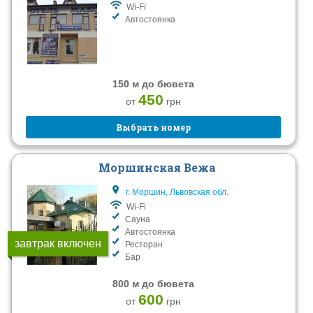
Wi-Fi
Автостоянка
150 м до бювета
450
от
грн
Выбрать номер
Моршинская Вежа
г. Моршин, Львовская обл.
Wi-Fi
Сауна
Автостоянка
завтрак включен
Ресторан
Бар
800 м до бювета
600
от
грн