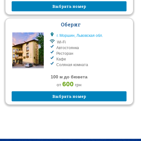
Выбрать номер
Обериг
г. Моршин, Львовская обл.
Wi-Fi
Автостоянка
Ресторан
Кафе
Соляная комната
100 м до бювета
600
от
грн
Выбрать номер